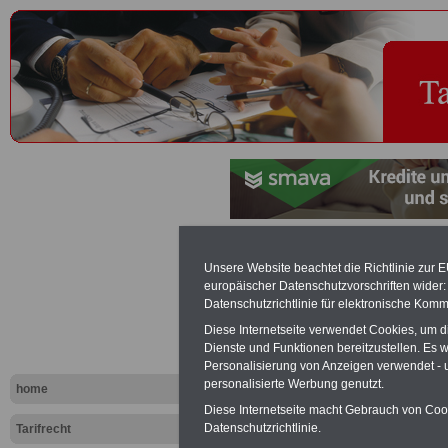
Kirchensteu
Unsere Website beachtet die Richtlinie zur 
europäischer Datenschutzvorschriften wide
Tariflexikon
Datenschutzrichtlinie für elektronische Komm
Diese Internetseite verwendet Cookies, um 
Dienste und Funktionen bereitzustellen. Es
Exklusi
Personalisierung von Anzeigen verwendet - un
inkl. Ve
personalisierte Werbung genutzt.
home
Der INFO
Diese Internetseite macht Gebrauch von Cooki
seit 1997
Datenschutzrichtlinie.
Tarifrecht
des öffe