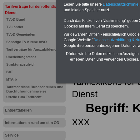
Einkomm
Lesen Sie bitte unsere
Datenschutzrichtlinie
,
Jahr 20
Tarifverträge für den öffentlichen
Nebentät
und lokalen Speicher nutzt.
Dienst
(32 GB)
TVöD Bund
Wissens
Durch das Klicken von "Zustimmung" geben Sie
Beamten
Cookies auf Ihrem Gerät zu speichern.
TV-Länder
auf dem 
Wir gewähren Dritten - einschließlich Google -
TVöD Gemeinden
Arbeitne
Berufsei
Google-Website "
Datenschutzerklärung & N
Sonstige TV Kirche AWO
öffentli
Google ihre personenbezogenen Daten verw
Tarifverträge für Auszubildende
>>>Hier
Dürfen wir Ihre Daten nutzen, um Anzeigen 
Überleitungsrecht
erheben Daten und verwenden Cookies, 
Strukturausgleich
Zurück zur Übe
BAT
Tariflexikons für
MTArb
Tarifrechtliche Rundschreiben und
Dienst
Durchführungshinweise
Urteile zum Tarifrecht
Begriff: 
Entgelttabellen
XXX
Informationen rund um den ÖD
Service