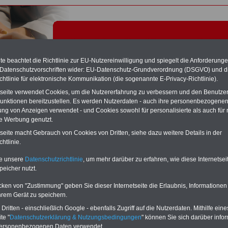
e beachtet die Richtlinie zur EU-Nutzereinwilligung und spiegelt die Anforderung
 Datenschutzvorschriften wider: EU-Datenschutz-Grundverordnung (DSGVO) und d
chtlinie für elektronische Kommunikation (die sogenannte E-Privacy-Richtlinie).
tseite verwendet Cookies, um die Nutzererfahrung zu verbessern und den Benutze
unktionen bereitzustellen. Es werden Nutzerdaten - auch ihre personenbezogenen
ung von Anzeigen verwendet - und Cookies sowohl für personalisierte als auch für 
te Werbung genutzt.
ftigungszeit - Tariflexikon
tseite macht Gebrauch von Cookies von Dritten, siehe dazu weitere Details in der
htlinie.
Exklusivangebot zum Komplettpreis von nur 22,50 Euro
te unsere
Datenschutzrichtlinie
, um mehr darüber zu erfahren, wie diese Internetse
inkl. Versand & MwSt.
peicher nutzt.
Der INFO-SERVICE Öffentliche Dienst/Beamte informiert
seit 1997 - also seit mehr als 25 Jahren - die Beschäftigten
cken von "Zustimmung" geben Sie dieser Internetseite die Erlaubnis, Informationen
des öffentlichen Dienstes zu wichtigen Themen rund um
hrem Gerät zu speichern.
Einkommen und Arbeitsbedingungen, u.a. auch
das im
Jahr 2025 neu aufgelegte eBook zum
ritten - einschließlich Google - ebenfalls Zugriff auf die Nutzerdaten. Mithilfe eine
Nebentätigkeitsrecht
. Insgesamt sind auf dem USB-Stick
te "
Datenschutzerklärung & Nutzungsbedingungen
" können Sie sich darüber infor
(32 GB)
acht Bücher aufgespielt, davon 3
Ratgeber
personenbezogenen Daten verwendet.