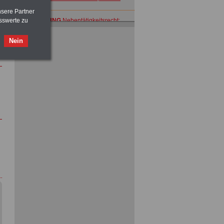
nsere Partner
ACHTUNG
Nebentätigkeitsrecht:
sswerte zu
vor Jobaufnahme
schlau machen
>>>
OnlineBuch
für nur 7,50 Euro
Nein
ACHTUNG
Tarifrecht für den öffentlichen
Dienst: TVöD und TV-L
>>>
OnlineBuch
für nur 7,50 Euro
ACHTUNG
Nebentätigkeitsrecht:
vor Jobaufnahme
schlau machen
>>>
OnlineBuch
für nur 7,50 Euro