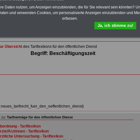
Wissenswertes für Beamtinnen und Beamte
,
Beamtenversorgungsrecht
und
Beihilferecht
. Ebenfalls
hre Daten nutzen, um Anzeigen einzublenden, die für Sie relevant sein könnten? U
auf dem Stick:
5 eBooks
: Nebentätigkeitsrecht für
aten und verwenden Cookies, um personalisierte Anzeigen einzublenden und Me
Arbeitnehmer und Beamte, Tarifrecht (TVöD, TV-L),
erfassen.
Berufseinstieg im öffentlichen Dienst, Rund ums Geld im
Ja, ich stimme zu!
öffentlichen Sektor sowie Frauen im öffentlichen Dienst
>>>Hier zum Bestellformular
ur Übersicht
des Tariflexikons für den öffentlichen Dienst
Begriff: Beschäftigungszeit
z:neues_tarifrecht_fuer_den_oeffentlichen_dienst}
 zu:
Tarifverträge für den öffentlichen Dienst
bordnung - Tariflexikon
rzte/Ärztinnen - Tariflexikon
rztliche Untersuchung - Tariflexikon