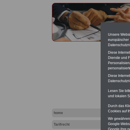
Unsere Websit
europäischer
Datenschutzri
Diese Interne
Dienste und F
Personalisier
personalisier
Beschä
Diese Interne
Datenschutzric
Lesen Sie bit
und lokalen S
Durch das Kli
Cookies auf I
home
Wir gewähren D
Google-Websi
Tarifrecht
Google ihre 