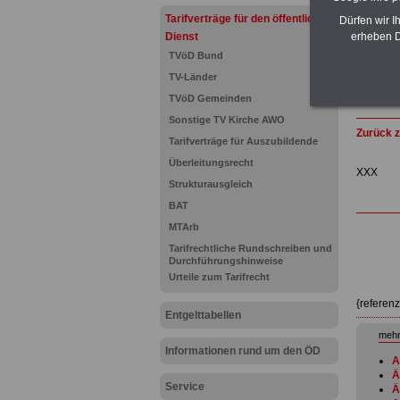
Tarifverträge für den öffentlichen
Dürfen wir I
Dienst
erheben D
TVöD Bund
TV-Länder
TVöD Gemeinden
Sonstige TV Kirche AWO
Zurück z
Tarifverträge für Auszubildende
Überleitungsrecht
XXX
Strukturausgleich
BAT
MTArb
Tarifrechtliche Rundschreiben und
Durchführungshinweise
Urteile zum Tarifrecht
{referen
Entgelttabellen
mehr
Informationen rund um den ÖD
A
Ä
Service
Ä