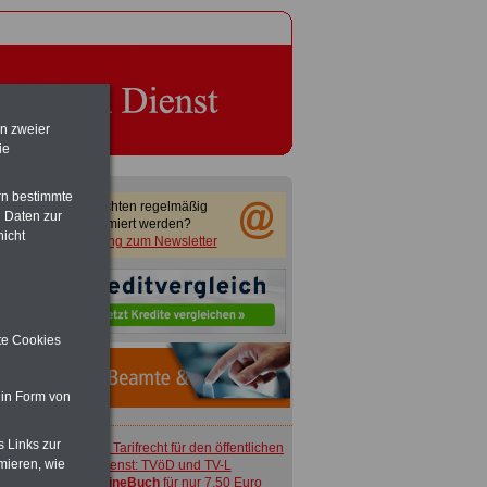
en zweier
ie
rn bestimmte
Sie möchten regelmäßig
 Daten zur
informiert werden?
nicht
Anmeldung zum Newsletter
ite Cookies
 in Form von
s Links zur
ACHTUNG
Tarifrecht für den öffentlichen
mieren, wie
Dienst: TVöD und TV-L
>>>
OnlineBuch
für nur 7,50 Euro