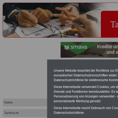
Obstanbaug
Unsere Website beachtet die Richtlinie zur 
europäischer Datenschutzvorschriften wide
Tariflexikon
Datenschutzrichtlinie für elektronische Komm
Diese Internetseite verwendet Cookies, um 
Dienste und Funktionen bereitzustellen. Es
Exklusi
Personalisierung von Anzeigen verwendet - un
inkl. Ve
personalisierte Werbung genutzt.
home
Der INFO
Diese Internetseite macht Gebrauch von Cooki
seit 1997
Datenschutzrichtlinie.
Tarifrecht
des öffe