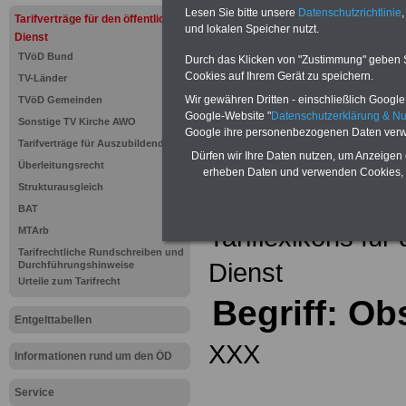
Einkomm
Lesen Sie bitte unsere
Datenschutzrichtlinie
,
Jahr 20
Tarifverträge für den öffentlichen
Nebentät
und lokalen Speicher nutzt.
Dienst
(32 GB)
TVöD Bund
Wissens
Durch das Klicken von "Zustimmung" geben Sie
Beamten
Cookies auf Ihrem Gerät zu speichern.
TV-Länder
auf dem 
Wir gewähren Dritten - einschließlich Google -
TVöD Gemeinden
Arbeitne
Berufsei
Google-Website "
Datenschutzerklärung & N
Sonstige TV Kirche AWO
öffentli
Google ihre personenbezogenen Daten verw
Tarifverträge für Auszubildende
>>>Hier
Dürfen wir Ihre Daten nutzen, um Anzeigen 
Überleitungsrecht
erheben Daten und verwenden Cookies, 
Strukturausgleich
Zurück zur Übe
BAT
Tariflexikons für
MTArb
Tarifrechtliche Rundschreiben und
Dienst
Durchführungshinweise
Urteile zum Tarifrecht
Begriff: O
Entgelttabellen
XXX
Informationen rund um den ÖD
Service