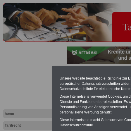
Personalsac
Unsere Website beachtet die Richtlinie zur 
europäischer Datenschutzvorschriften wide
- Tariflexik
Datenschutzrichtlinie für elektronische Komm
Diese Internetseite verwendet Cookies, um 
Dienste und Funktionen bereitzustellen. Es
Exklusi
Personalisierung von Anzeigen verwendet - un
inkl. Ve
personalisierte Werbung genutzt.
home
Der INFO
Diese Internetseite macht Gebrauch von Cooki
seit 1997
Datenschutzrichtlinie.
Tarifrecht
des öffe