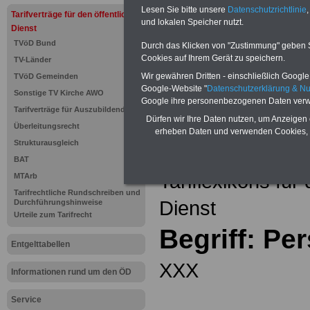
Einkomm
Lesen Sie bitte unsere
Datenschutzrichtlinie
,
Jahr 20
Tarifverträge für den öffentlichen
Nebentät
und lokalen Speicher nutzt.
Dienst
(32 GB)
TVöD Bund
Wissens
Durch das Klicken von "Zustimmung" geben Sie
Beamten
Cookies auf Ihrem Gerät zu speichern.
TV-Länder
auf dem 
Wir gewähren Dritten - einschließlich Google -
TVöD Gemeinden
Arbeitne
Berufsei
Google-Website "
Datenschutzerklärung & N
Sonstige TV Kirche AWO
öffentli
Google ihre personenbezogenen Daten verw
Tarifverträge für Auszubildende
>>>Hier
Dürfen wir Ihre Daten nutzen, um Anzeigen 
Überleitungsrecht
erheben Daten und verwenden Cookies, 
Strukturausgleich
Zurück zur Übe
BAT
Tariflexikons für
MTArb
Tarifrechtliche Rundschreiben und
Dienst
Durchführungshinweise
Urteile zum Tarifrecht
Begriff: Pe
Entgelttabellen
XXX
Informationen rund um den ÖD
Service