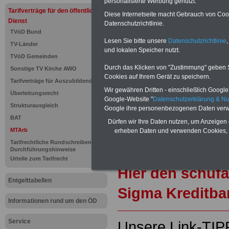
personalisierte Werbung genutzt.
Tarifverträge für den öffentlichen
Diese Internetseite macht Gebrauch von Cooki
PDF-SERVICE "Beamtinnen u
Dienst
Datenschutzrichtlinie.
Für nur 15 Euro (inkl. MwSt.) 
TVöD Bund
können Sie mehr als zehn B
Lesen Sie bitte unsere
Datenschutzrichtlinie
,
TV-Länder
und Beamte sowie Öffentlicher
und lokalen Speicher nutzt.
TVöD Gemeinden
ausdrucken. Der PDF-SERVICE
zum Tarifrecht für den öffen
Durch das Klicken von "Zustimmung" geben Sie
Sonstige TV Kirche AWO
Cookies auf Ihrem Gerät zu speichern.
das mindestens einmal im Jahr 
Tarifverträge für Auszubildende
Komfort: Sie können aus d
Wir gewähren Dritten - einschließlich Google -
Überleitungsrecht
direkt zur weiterführenden 
Google-Website "
Datenschutzerklärung & N
Strukturausgleich
mehrere OnlineBücher bzw. w
Google ihre personenbezogenen Daten verw
Beamtinnen und Beamte mit de
BAT
Dürfen wir Ihre Daten nutzen, um Anzeigen 
und Ländern, Beamtenversorg
MTArb
erheben Daten und verwenden Cookies, 
Nebentätig-keitsrecht für Be
Tarifrechtliche Rundschreiben und
wir ausgewählte Links, z.B. N
Durchführungshinweise
Teilzeitantrag usw.
>>>hier z
Urteile zum Tarifrecht
Hier den schufa
Entgelttabellen
Sigma Kreditba
Informationen rund um den ÖD
Service
Unsere Link-TIP