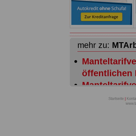
mehr zu:
MTAr
Manteltarifve
öffentlichen
Manteltarifve
öffentlichen
Startseite
|
Konta
www.t
Allgemeiner
Manteltarifve
öffentlichen