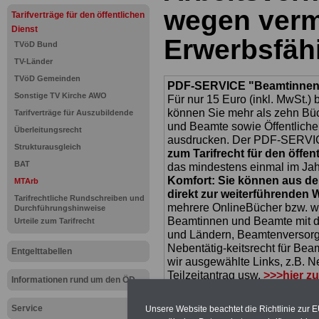
wegen verm
Tarifverträge für den öffentlichen
Dienst
Erwerbsfähi
TVöD Bund
TV-Länder
TVöD Gemeinden
PDF-SERVICE "Beamtinnen u
Sonstige TV Kirche AWO
Für nur 15 Euro (inkl. MwSt.) 
können Sie mehr als zehn B
Tarifverträge für Auszubildende
und Beamte sowie Öffentlicher
Überleitungsrecht
ausdrucken. Der PDF-SERVICE
Strukturausgleich
zum Tarifrecht für den öffen
BAT
das mindestens einmal im Jahr 
Komfort: Sie können aus d
MTArb
direkt zur weiterführenden 
Tarifrechtliche Rundschreiben und
mehrere OnlineBücher bzw. w
Durchführungshinweise
Beamtinnen und Beamte mit de
Urteile zum Tarifrecht
und Ländern, Beamtenversorg
Nebentätig-keitsrecht für Be
Entgelttabellen
wir ausgewählte Links, z.B. N
Teilzeitantrag usw.
>>>hier z
Informationen rund um den ÖD
Hier den schufa
Service
Unsere Website beachtet die Richtlinie zur 