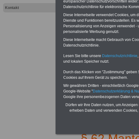
Sigma Kreditba
europäischer Datenschutzvorschriften wide
Datenschutzrichtlinie für elektronische Komm
Kontakt
Diese Internetseite verwendet Cookies, um 
Dienste und Funktionen bereitzustellen. Es
Unsere Link-TIP
Personalisierung von Anzeigen verwendet - un
personalisierte Werbung genutzt.
I
www.arbeiter-
Diese Internetseite macht Gebrauch von Cooki
Datenschutzrichtlinie.
www.tarifvertr
Lesen Sie bitte unsere
Datenschutzrichtlinie
,
und lokalen Speicher nutzt.
Durch das Klicken von "Zustimmung" geben Sie
Cookies auf Ihrem Gerät zu speichern.
Wir gewähren Dritten - einschließlich Google -
Google-Website "
Datenschutzerklärung & N
Zur
Übersicht 
Google ihre personenbezogenen Daten verw
Dürfen wir Ihre Daten nutzen, um Anzeigen 
.
erheben Daten und verwenden Cookies, 
§ 62 Mantel