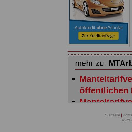
mehr zu:
MTAr
Manteltarifve
öffentlichen
Manteltarifve
öffentlichen
Startseite
|
Konta
www.t
Allgemeiner