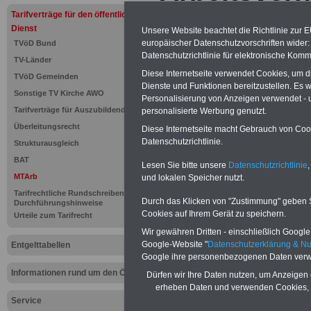
durch Errei
Tarifverträge für den öffentlichen
Dienst
Unsere Website beachtet die Richtlinie zur 
Altersgrenz
europäischer Datenschutzvorschriften wide
TVöD Bund
Datenschutzrichtlinie für elektronische Komm
TV-Länder
Weiterbesc
Diese Internetseite verwendet Cookies, um 
TVöD Gemeinden
Dienste und Funktionen bereitzustellen. Es
Sonstige TV Kirche AWO
Personalisierung von Anzeigen verwendet - un
Tarifverträge für Auszubildende
PDF-SERVICE "Beamtinnen u
personalisierte Werbung genutzt.
Für nur 15 Euro (inkl. MwSt.) 
Überleitungsrecht
Diese Internetseite macht Gebrauch von Cooki
können Sie mehr als zehn B
Datenschutzrichtlinie.
Strukturausgleich
und Beamte sowie Öffentlicher
BAT
ausdrucken. Der PDF-SERVICE
Lesen Sie bitte unsere
Datenschutzrichtlinie
,
zum Tarifrecht für den öffen
MTArb
und lokalen Speicher nutzt.
das mindestens einmal im Jahr 
Tarifrechtliche Rundschreiben und
Durch das Klicken von "Zustimmung" geben Sie
Komfort: Sie können aus d
Durchführungshinweise
Cookies auf Ihrem Gerät zu speichern.
Urteile zum Tarifrecht
direkt zur weiterführenden 
mehrere OnlineBücher bzw. w
Wir gewähren Dritten - einschließlich Google -
Beamtinnen und Beamte mit de
Google-Website "
Datenschutzerklärung & N
Entgelttabellen
und Ländern, Beamtenversorg
Google ihre personenbezogenen Daten verw
Nebentätig-keitsrecht für Be
Informationen rund um den ÖD
Dürfen wir Ihre Daten nutzen, um Anzeigen 
wir ausgewählte Links, z.B. N
erheben Daten und verwenden Cookies, 
Teilzeitantrag usw.
>>>hier z
Service