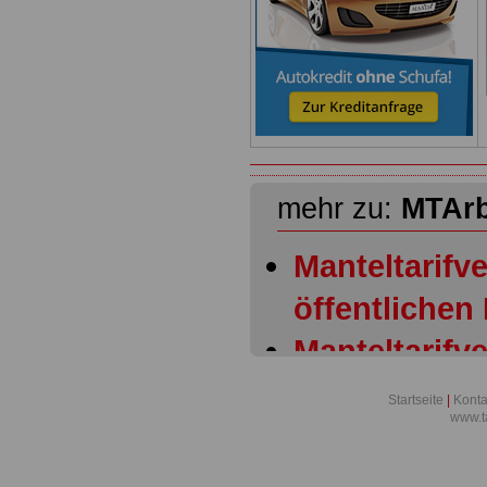
mehr zu:
MTAr
Manteltarifve
öffentlichen
Manteltarifve
öffentlichen
Startseite
|
Konta
www.t
Allgemeiner
Manteltarifve