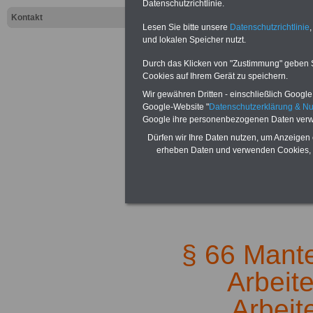
Datenschutzrichtlinie.
Kontakt
I
www.arbeiter-
Lesen Sie bitte unsere
Datenschutzrichtlinie
,
und lokalen Speicher nutzt.
www.tarifvertr
Durch das Klicken von "Zustimmung" geben Sie
Cookies auf Ihrem Gerät zu speichern.
Wir gewähren Dritten - einschließlich Google -
Google-Website "
Datenschutzerklärung & N
Google ihre personenbezogenen Daten verw
Dürfen wir Ihre Daten nutzen, um Anzeigen 
erheben Daten und verwenden Cookies, 
Zur
Übersicht 
.
§ 66 Mantel
Arbeit
Arbeit