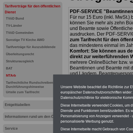
Tarifverträge für den öffentlichen
PDF-SERVICE "Beamtinnen u
Dienst
Für nur 15 Euro (inkl. MwSt.) 
TVöD Bund
können Sie mehr als zehn B
TV-Länder
und Beamte sowie Öffentlicher
TVöD Gemeinden
ausdrucken. Der PDF-SERVICE
zum Tarifrecht für den öffen
Sonstige TV Kirche AWO
das mindestens einmal im Jahr 
Tarifverträge für Auszubildende
Komfort: Sie können aus d
Überleitungsrecht
direkt zur weiterführenden 
Strukturausgleich
mehrere OnlineBücher bzw. w
Beamtinnen und Beamte mit de
BAT
und Ländern, Beamtenversorg
MTArb
Nebentätig-keitsrecht für Be
Tarifrechtliche Rundschreiben und
wir ausgewählte Links, z.B. N
Durchführungshinweise
Unsere Website beachtet die Richtlinie zur 
Teilzeitantrag usw.
>>>hier z
Urteile zum Tarifrecht
europäischer Datenschutzvorschriften wide
Hier den schufa
Datenschutzrichtlinie für elektronische Komm
Entgelttabellen
Diese Internetseite verwendet Cookies, um 
Sigma Kreditba
Dienste und Funktionen bereitzustellen. Es
Personalisierung von Anzeigen verwendet - un
Informationen rund um den ÖD
personalisierte Werbung genutzt.
Service
Unsere Link-TIP
Diese Internetseite macht Gebrauch von Cooki