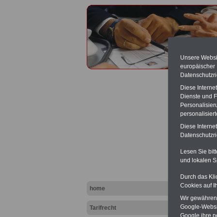
Unsere Websit
europäischer
Datenschutzri
Diese Interne
Dienste und F
Personalisier
personalisier
Mantel
Diese Interne
Lohnb
Datenschutzric
Lesen Sie bit
PDF-SE
und lokalen S
(inkl. 
zum Th
Durch das Kli
herunte
komfor
Cookies auf I
home
TV-L)
, 
Wir gewähren D
können
Google-Websi
Tarifrecht
Websit
Google ihre 
Wissens