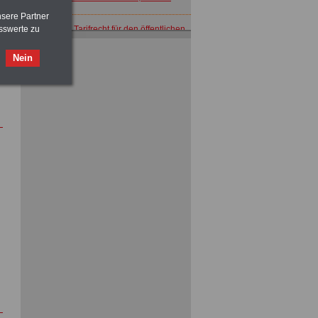
nsere Partner
ACHTUNG
Tarifrecht für den öffentlichen
sswerte zu
Dienst: TVöD und TV-L
>>>
OnlineBuch
für nur 7,50 Euro
Nein
ACHTUNG
Nebentätigkeitsrecht:
vor Jobaufnahme
schlau machen
>>>
OnlineBuch
für nur 7,50 Euro
ACHTUNG
Tarifrecht für den öffentlichen
Dienst: TVöD und TV-L
>>>
OnlineBuch
für nur 7,50 Euro