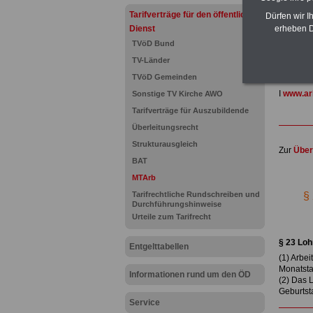
und Län
Tarifverträge für den öffentlichen
Dürfen wir I
für Bea
Dienst
erheben D
Nebenjo
TVöD Bund
Hier den
TV-Länder
TVöD Gemeinden
Unsere L
I
www.arb
Sonstige TV Kirche AWO
Tarifverträge für Auszubildende
Überleitungsrecht
Strukturausgleich
Zur
Über
BAT
.
MTArb
Tarifrechtliche Rundschreiben und
§ 
Durchführungshinweise
Urteile zum Tarifrecht
.
§ 23 Lo
Entgelttabellen
(1) Arbei
Monatsta
Informationen rund um den ÖD
(2) Das 
Geburtsta
Service