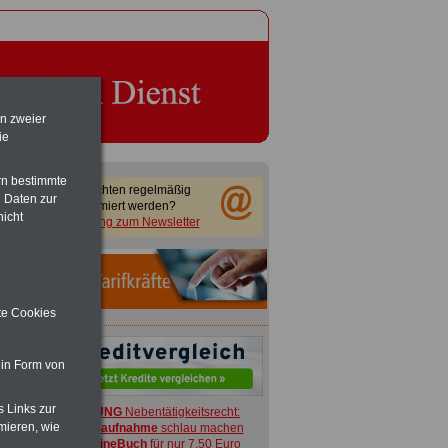
en zweier
ie
rn bestimmte
Sie möchten regelmäßig
 Daten zur
informiert werden?
nicht
Anmeldung zum Newsletter
ite Cookies
 in Form von
s Links zur
ACHTUNG
Nebentätigkeitsrecht:
mieren, wie
vor Jobaufnahme
schlau machen
>>>
OnlineBuch
für nur 7,50 Euro