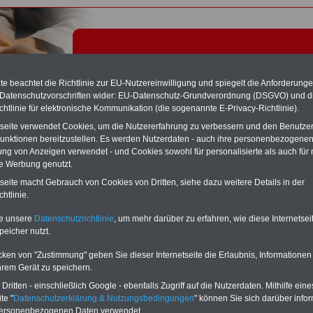
e beachtet die Richtlinie zur EU-Nutzereinwilligung und spiegelt die Anforderung
 Datenschutzvorschriften wider: EU-Datenschutz-Grundverordnung (DSGVO) und d
chtlinie für elektronische Kommunikation (die sogenannte E-Privacy-Richtlinie).
tseite verwendet Cookies, um die Nutzererfahrung zu verbessern und den Benutze
unktionen bereitzustellen. Es werden Nutzerdaten - auch ihre personenbezogenen
ung von Anzeigen verwendet - und Cookies sowohl für personalisierte als auch für 
te Werbung genutzt.
tarifvertrag für Arbeiter im öffentlichen Dienst (MTArb): § 23
tseite macht Gebrauch von Cookies von Dritten, siehe dazu weitere Details in der
emessung nach dem Lebensalter
htlinie.
te unsere
Datenschutzrichtlinie
, um mehr darüber zu erfahren, wie diese Internetse
RVICE "Beamtinnen und Beamte/Öffentlicher Dienst":
Für nur 15 Euro
peicher nutzt.
MwSt.) bei einer Laufzeit von 12 Monaten können Sie mehr als zehn Bücher
emenbereich Beamtinnen und Beamte sowie Öffentlicher Dienst
cken von "Zustimmung" geben Sie dieser Internetseite die Erlaubnis, Informationen
rladen, lesen und/oder ausdrucken. Der PDF-SERVICE bietet z.B. das
table eBook zum Tarifrecht für den öffentlichen Dienst (mit TVöD bzw.
hrem Gerät zu speichern.
das mindestens einmal im Jahr aktualisiert wird.
Besonderer Komfort: Sie
ritten - einschließlich Google - ebenfalls Zugriff auf die Nutzerdaten. Mithilfe eine
 aus dem eBook mit einer VerLINKung direkt zur weiterführenden
te "
Datenschutzerklärung & Nutzungsbedingungen
" können Sie sich darüber infor
e gelangen.
Daneben finden Sie mehrere OnlineBücher bzw. weitere eBooks:
personenbezogenen Daten verwendet.
wertes für Beamtinnen und Beamte mit der Besoldung, Beihilferecht in Bund