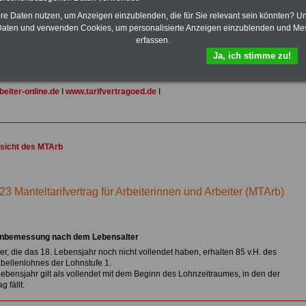
dern, Beamtenversorgungs-recht in Bund und Ländern, Nebentätig-keitsrecht
hre Daten nutzen, um Anzeigen einzublenden, die für Sie relevant sein könnten? U
mte und Arbeitnehmer). Daneben bieten wir ausgewählte Links, z.B.
aten und verwenden Cookies, um personalisierte Anzeigen einzublenden und Me
b, Musterformular für den Teilzeitantrag usw.
>>>hier zur Anmeldung
erfassen.
 schufafreien Kredit der Sigma Kreditbank beantragen!
Ja, ich stimme zu!
ink-TIPPs:
eiter-online.de
I
www.tarifvertragoed.de
I
sicht des MTArb
23 Manteltarifvertrag für Arbeiterinnen und Arbeiter (MTArb)
hnbemessung nach dem Lebensalter
ter, die das 18. Lebensjahr noch nicht vollendet haben, erhalten 85 v.H. des
bellenlohnes der Lohnstufe 1.
Lebensjahr gilt als vollendet mit dem Beginn des Lohnzeitraumes, in den der
g fällt.