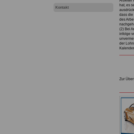
Arbeiter
hat, es s
Kontakt
ausdrückl
dass die
des Arbe
nachgeho
(2) Bei 
infolge 
unvermei
der Lohn 
Kalendert
Zur Über