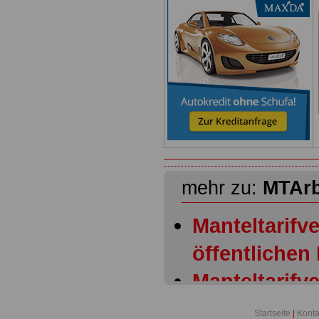
mehr zu:
MTAr
Manteltarifve
öffentlichen
Manteltarifve
öffentlichen
Startseite
|
Konta