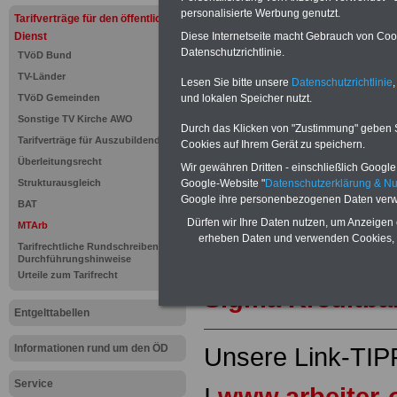
Für nur 15 Euro (inkl. MwSt.) 
personalisierte Werbung genutzt.
Tarifverträge für den öffentlichen
können Sie mehr als zehn B
Diese Internetseite macht Gebrauch von Cooki
Dienst
und Beamte sowie Öffentlicher
Datenschutzrichtlinie.
TVöD Bund
ausdrucken. Der PDF-SERVICE
TV-Länder
zum Tarifrecht für den öffen
Lesen Sie bitte unsere
Datenschutzrichtlinie
,
das mindestens einmal im Jahr 
und lokalen Speicher nutzt.
TVöD Gemeinden
Komfort: Sie können aus d
Sonstige TV Kirche AWO
Durch das Klicken von "Zustimmung" geben Sie
direkt zur weiterführenden 
Tarifverträge für Auszubildende
Cookies auf Ihrem Gerät zu speichern.
mehrere OnlineBücher bzw. w
Überleitungsrecht
Beamtinnen und Beamte mit de
Wir gewähren Dritten - einschließlich Google -
und Ländern, Beamtenversorg
Google-Website "
Datenschutzerklärung & N
Strukturausgleich
Nebentätig-keitsrecht für Be
Google ihre personenbezogenen Daten verw
BAT
wir ausgewählte Links, z.B. N
Dürfen wir Ihre Daten nutzen, um Anzeigen 
MTArb
Teilzeitantrag usw.
>>>hier z
erheben Daten und verwenden Cookies, 
Tarifrechtliche Rundschreiben und
Hier den schufa
Durchführungshinweise
Urteile zum Tarifrecht
Sigma Kreditba
Entgelttabellen
Informationen rund um den ÖD
Unsere Link-TIP
Service
I
www.arbeiter-