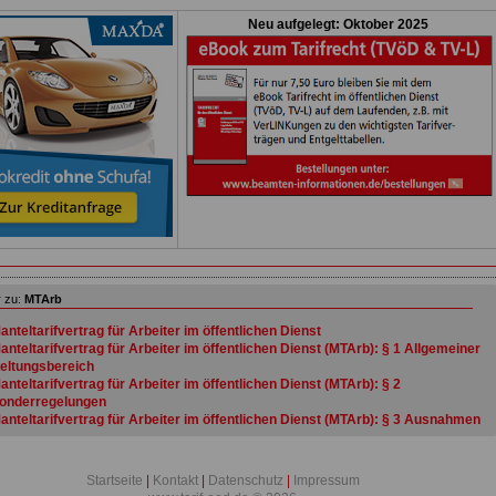
Neu aufgelegt: Oktober 2025
 zu:
MTArb
anteltarifvertrag für Arbeiter im öffentlichen Dienst
anteltarifvertrag für Arbeiter im öffentlichen Dienst (MTArb): § 1 Allgemeiner
eltungsbereich
anteltarifvertrag für Arbeiter im öffentlichen Dienst (MTArb): § 2
onderregelungen
anteltarifvertrag für Arbeiter im öffentlichen Dienst (MTArb): § 3 Ausnahmen
om Geltungsbereich
anteltarifvertrag für Arbeiter im öffentlichen Dienst (MTArb): § 4 Schriftform,
ebenabrede
Startseite
|
Kontakt
|
Datenschutz
|
Impressum
anteltarifvertrag für Arbeiter im öffentlichen Dienst (MTArb): § 5 Probezeit