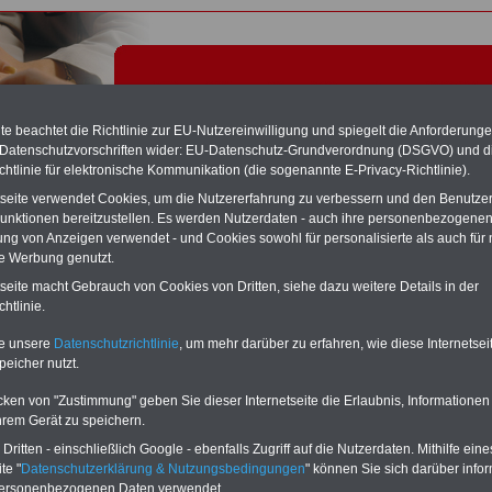
e beachtet die Richtlinie zur EU-Nutzereinwilligung und spiegelt die Anforderung
 Datenschutzvorschriften wider: EU-Datenschutz-Grundverordnung (DSGVO) und d
chtlinie für elektronische Kommunikation (die sogenannte E-Privacy-Richtlinie).
tseite verwendet Cookies, um die Nutzererfahrung zu verbessern und den Benutze
unktionen bereitzustellen. Es werden Nutzerdaten - auch ihre personenbezogenen
ung von Anzeigen verwendet - und Cookies sowohl für personalisierte als auch für 
te Werbung genutzt.
tarifvertrag für Arbeiter im öffentlichen Dienst (MTArb): § 13
tseite macht Gebrauch von Cookies von Dritten, siehe dazu weitere Details in der
ätigkeiten
htlinie.
te unsere
Datenschutzrichtlinie
, um mehr darüber zu erfahren, wie diese Internetse
RVICE "Beamtinnen und Beamte/Öffentlicher Dienst":
Für nur 15 Euro
peicher nutzt.
MwSt.) bei einer Laufzeit von 12 Monaten können Sie mehr als zehn Bücher
emenbereich Beamtinnen und Beamte sowie Öffentlicher Dienst
cken von "Zustimmung" geben Sie dieser Internetseite die Erlaubnis, Informationen
rladen, lesen und/oder ausdrucken. Der PDF-SERVICE bietet z.B. das
table eBook zum Tarifrecht für den öffentlichen Dienst (mit TVöD bzw.
hrem Gerät zu speichern.
das mindestens einmal im Jahr aktualisiert wird.
Besonderer Komfort: Sie
ritten - einschließlich Google - ebenfalls Zugriff auf die Nutzerdaten. Mithilfe eine
 aus dem eBook mit einer VerLINKung direkt zur weiterführenden
te "
Datenschutzerklärung & Nutzungsbedingungen
" können Sie sich darüber infor
e gelangen.
Daneben finden Sie mehrere OnlineBücher bzw. weitere eBooks:
personenbezogenen Daten verwendet.
wertes für Beamtinnen und Beamte mit der Besoldung, Beihilferecht in Bund