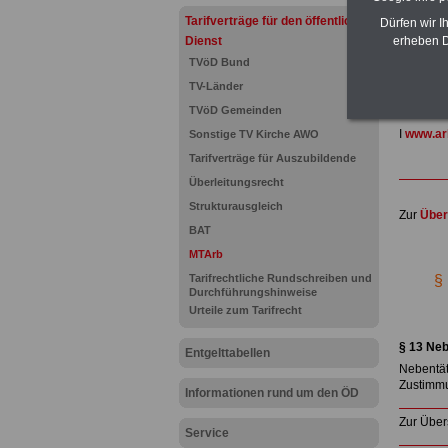
und Län
Tarifverträge für den öffentlichen
Dürfen wir I
für Bea
Dienst
erheben D
Nebenjo
TVöD Bund
Hier den
TV-Länder
TVöD Gemeinden
Unsere L
I
www.arb
Sonstige TV Kirche AWO
Tarifverträge für Auszubildende
Überleitungsrecht
Strukturausgleich
Zur
Über
BAT
.
MTArb
Tarifrechtliche Rundschreiben und
§ 
Durchführungshinweise
Urteile zum Tarifrecht
.
§ 13 Ne
Entgelttabellen
Nebentät
Zustimmun
Informationen rund um den ÖD
Zur Über
Service