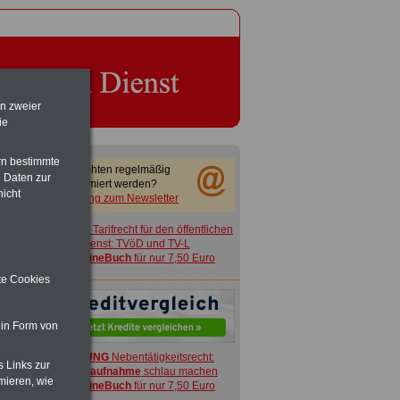
en zweier
ie
rn bestimmte
Sie möchten regelmäßig
 Daten zur
informiert werden?
nicht
Anmeldung zum Newsletter
ACHTUNG
Tarifrecht für den öffentlichen
Dienst: TVöD und TV-L
>>>
OnlineBuch
für nur 7,50 Euro
ite Cookies
 in Form von
ACHTUNG
Nebentätigkeitsrecht:
s Links zur
vor Jobaufnahme
schlau machen
mieren, wie
>>>
OnlineBuch
für nur 7,50 Euro