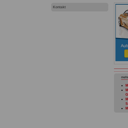
Kontakt
mehr
M
M
G
M
S
M
v
M
N
M