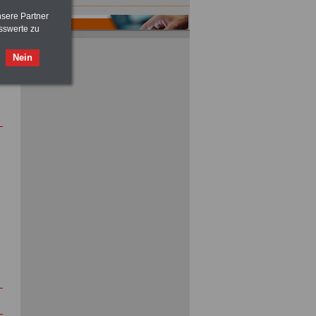
nsere Partner
sswerte zu
Nein
ACHTUNG
Tarifrecht für den öffentlichen
Dienst: TVöD und TV-L
>>>
OnlineBuch
für nur 7,50 Euro
ACHTUNG
Nebentätigkeitsrecht:
vor Jobaufnahme
schlau machen
>>>
OnlineBuch
für nur 7,50 Euro