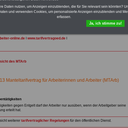
dern, Beamtenversorgungs-recht in Bund und Ländern, Nebentätig-keitsrecht
hre Daten nutzen, um Anzeigen einzublenden, die für Sie relevant sein könnten? U
mte und Arbeitnehmer). Daneben bieten wir ausgewählte Links, z.B.
aten und verwenden Cookies, um personalisierte Anzeigen einzublenden und Me
b, Musterformular für den Teilzeitantrag usw.
>>>hier zur Anmeldung
erfassen.
 schufafreien Kredit der Sigma Kreditbank beantragen!
Ja, ich stimme zu!
ink-TIPPs:
eiter-online.de
I
www.tarifvertragoed.de
I
sicht des MTArb
13 Manteltarifvertrag für Arbeiterinnen und Arbeiter (MTArb)
bentätigkeiten
igkeiten gegen Entgelt darf der Arbeiter nur ausüben, wenn der Arbeitgeber seine
g erteilt hat.
sicht weiterer
tarifvertraglicher Regelungen
für den öffentlichen Dienst.