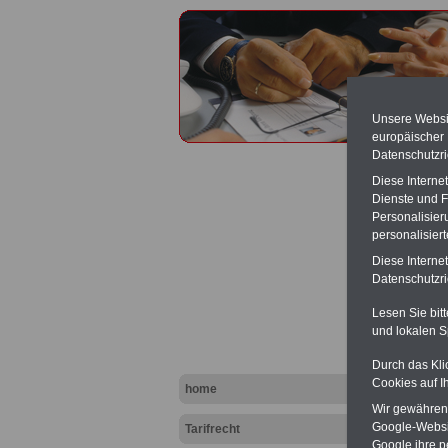
Unsere Websit
europäischer
Datenschutzri
Diese Interne
Dienste und F
Personalisier
personalisier
Mantel
Diese Interne
Nebent
Datenschutzric
Lesen Sie bit
PDF-SE
und lokalen S
(inkl. 
zum Th
Durch das Kli
herunte
komfor
Cookies auf I
home
TV-L)
, 
Wir gewähren D
können
Google-Websi
Tarifrecht
Websit
Google ihre 
Wissens