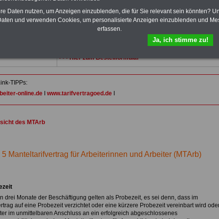
(32 GB)
acht Bücher aufgespielt, davon 3
Ratgeber
Wissenswertes für Beamtinnen und Beamte
,
hre Daten nutzen, um Anzeigen einzublenden, die für Sie relevant sein könnten? U
Beamtenversorgungsrecht
und
Beihilferecht
. Ebenfalls
aten und verwenden Cookies, um personalisierte Anzeigen einzublenden und Me
auf dem Stick:
5 eBooks
: Nebentätigkeitsrecht für
erfassen.
Arbeitnehmer und Beamte, Tarifrecht (TVöD, TV-L),
Ja, ich stimme zu!
Berufseinstieg im öffentlichen Dienst, Rund ums Geld im
öffentlichen Sektor sowie Frauen im öffentlichen Dienst
>>>Hier zum Bestellformular
ink-TIPPs:
eiter-online.de
I
www.tarifvertragoed.de
I
sicht des MTArb
 5 Manteltarifvertrag für Arbeiterinnen und Arbeiter (MTArb)
ezeit
n drei Monate der Beschäftigung gelten als Probezeit, es sei denn, dass im
rtrag auf eine Probezeit verzichtet oder eine kürzere Probezeit vereinbart wird ode
iter im unmittelbaren Anschluss an ein erfolgreich abgeschlossenes