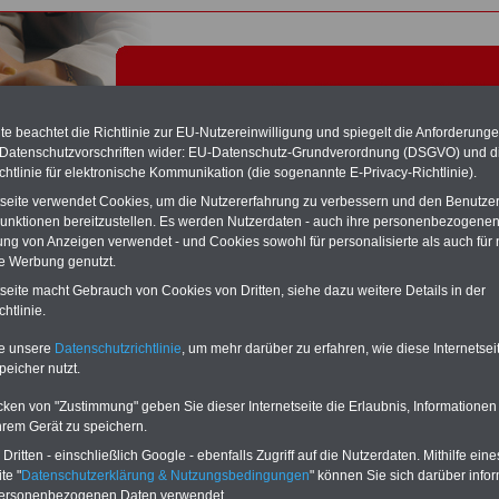
e beachtet die Richtlinie zur EU-Nutzereinwilligung und spiegelt die Anforderung
 Datenschutzvorschriften wider: EU-Datenschutz-Grundverordnung (DSGVO) und d
chtlinie für elektronische Kommunikation (die sogenannte E-Privacy-Richtlinie).
tseite verwendet Cookies, um die Nutzererfahrung zu verbessern und den Benutze
unktionen bereitzustellen. Es werden Nutzerdaten - auch ihre personenbezogenen
ung von Anzeigen verwendet - und Cookies sowohl für personalisierte als auch für 
te Werbung genutzt.
tarifvertrag für Arbeiter im öffentlichen Dienst (MTArb): § 5
tseite macht Gebrauch von Cookies von Dritten, siehe dazu weitere Details in der
eit
htlinie.
te unsere
Datenschutzrichtlinie
, um mehr darüber zu erfahren, wie diese Internetse
Exklusivangebot zum Komplettpreis von nur 22,50 Euro
peicher nutzt.
inkl. Versand & MwSt.
Der INFO-SERVICE Öffentliche Dienst/Beamte informiert
cken von "Zustimmung" geben Sie dieser Internetseite die Erlaubnis, Informationen
seit 1997 - also seit mehr als 25 Jahren - die Beschäftigten
hrem Gerät zu speichern.
des öffentlichen Dienstes zu wichtigen Themen rund um
Einkommen und Arbeitsbedingungen, u.a. auch
das im
ritten - einschließlich Google - ebenfalls Zugriff auf die Nutzerdaten. Mithilfe eine
Jahr 2025 neu aufgelegte eBook zum
te "
Datenschutzerklärung & Nutzungsbedingungen
" können Sie sich darüber infor
Nebentätigkeitsrecht
. Insgesamt sind auf dem USB-Stick
personenbezogenen Daten verwendet.