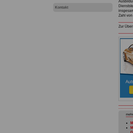
Ausbildu
Dienstste
Kontakt
insgesamt
Zahl von
Zur Über
mehr
M
M
G