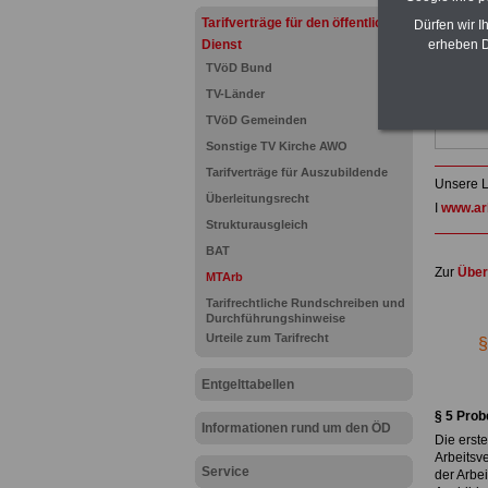
Tarifverträge für den öffentlichen
Dürfen wir I
Dienst
erheben D
TVöD Bund
TV-Länder
TVöD Gemeinden
Sonstige TV Kirche AWO
Tarifverträge für Auszubildende
Unsere L
Überleitungsrecht
I
www.arb
Strukturausgleich
BAT
Zur
Über
MTArb
.
Tarifrechtliche Rundschreiben und
Durchführungshinweise
Urteile zum Tarifrecht
§
Entgelttabellen
.
§ 5 Prob
Informationen rund um den ÖD
Die erste
Arbeitsve
Service
der Arbe