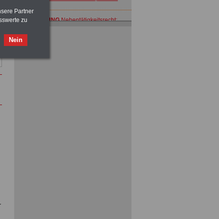
nsere Partner
ACHTUNG
Nebentätigkeitsrecht:
sswerte zu
vor Jobaufnahme
schlau machen
>>>
OnlineBuch
für nur 7,50 Euro
Nein
ACHTUNG
Tarifrecht für den öffentlichen
Dienst: TVöD und TV-L
>>>
OnlineBuch
für nur 7,50 Euro
ACHTUNG
Nebentätigkeitsrecht:
vor Jobaufnahme
schlau machen
>>>
OnlineBuch
für nur 7,50 Euro
r