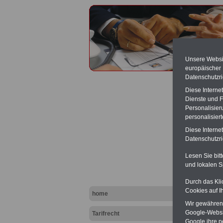
Unsere Websit
europäischer
Datenschutzri
Diese Interne
Dienste und F
Personalisier
personalisier
Mantel
Diese Interne
Probez
Datenschutzric
Lesen Sie bit
und lokalen S
Durch das Kli
Cookies auf I
home
Wir gewähren D
Google-Websi
Tarifrecht
Google ihre 