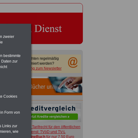
en zweier
ie
rn bestimmte
Sie möchten regelmäßig
 Daten zur
informiert werden?
nicht
Anmeldung zum Newsletter
ite Cookies
 in Form von
s Links zur
ACHTUNG
Tarifrecht für den öffentlichen
mieren, wie
Dienst: TVöD und TV-L
>>>
OnlineBuch
für nur 7,50 Euro