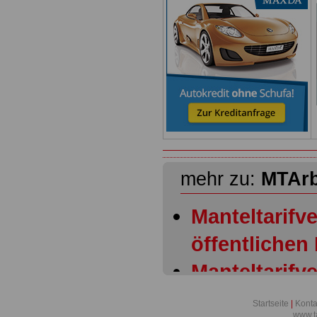
mehr zu:
MTAr
Manteltarifve
öffentlichen
Manteltarifve
öffentlichen
Startseite
|
Konta
www.t