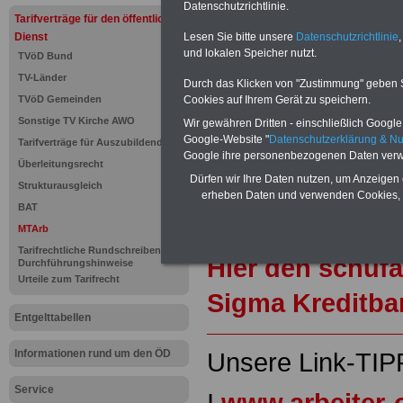
Datenschutzrichtlinie.
Für nur 15 Euro (inkl. MwSt.) 
Tarifverträge für den öffentlichen
können Sie mehr als zehn B
Dienst
Lesen Sie bitte unsere
Datenschutzrichtlinie
,
und Beamte sowie Öffentlicher
und lokalen Speicher nutzt.
TVöD Bund
ausdrucken. Der PDF-SERVICE
TV-Länder
zum Tarifrecht für den öffen
Durch das Klicken von "Zustimmung" geben Sie
das mindestens einmal im Jahr 
TVöD Gemeinden
Cookies auf Ihrem Gerät zu speichern.
Komfort: Sie können aus d
Sonstige TV Kirche AWO
Wir gewähren Dritten - einschließlich Google -
direkt zur weiterführenden 
Google-Website "
Datenschutzerklärung & N
Tarifverträge für Auszubildende
mehrere OnlineBücher bzw. w
Google ihre personenbezogenen Daten verw
Überleitungsrecht
Beamtinnen und Beamte mit de
Dürfen wir Ihre Daten nutzen, um Anzeigen 
und Ländern, Beamtenversorg
Strukturausgleich
erheben Daten und verwenden Cookies, 
Nebentätig-keitsrecht für Be
BAT
wir ausgewählte Links, z.B. N
MTArb
Teilzeitantrag usw.
>>>hier z
Tarifrechtliche Rundschreiben und
Hier den schufa
Durchführungshinweise
Urteile zum Tarifrecht
Sigma Kreditba
Entgelttabellen
Informationen rund um den ÖD
Unsere Link-TIP
Service
I
www.arbeiter-