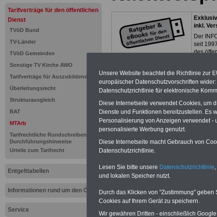
Tarifverträge für den öffentlichen
Exklusi
Dienst
inkl. Ve
TVöD Bund
Der INFO
TV-Länder
seit 1997
des öffe
TVöD Gemeinden
Einkomm
Sonstige TV Kirche AWO
Jahr 20
Unsere Website beachtet die Richtlinie zur 
Nebentät
Tarifverträge für Auszubildende
europäischer Datenschutzvorschriften wide
(32 GB)
Überleitungsrecht
Datenschutzrichtlinie für elektronische Komm
Wissens
Beamten
Strukturausgleich
Diese Internetseite verwendet Cookies, um 
auf dem 
Dienste und Funktionen bereitzustellen. Es
BAT
Arbeitne
Personalisierung von Anzeigen verwendet - un
Berufsei
MTArb
personalisierte Werbung genutzt.
öffentli
Tarifrechtliche Rundschreiben und
>>>Hier
Diese Internetseite macht Gebrauch von Cooki
Durchführungshinweise
Datenschutzrichtlinie.
Urteile zum Tarifrecht
Unsere Link-TIP
Lesen Sie bitte unsere
Datenschutzrichtlinie
,
Entgelttabellen
und lokalen Speicher nutzt.
I
www.arbeiter-
Informationen rund um den ÖD
Durch das Klicken von "Zustimmung" geben Sie
Cookies auf Ihrem Gerät zu speichern.
www.tarifvertr
Service
Wir gewähren Dritten - einschließlich Google -