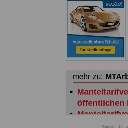
mehr zu:
MTAr
Manteltarifve
öffentlichen
Manteltarifve
öffentlichen
Startseite
|
Konta