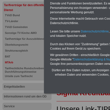
Dienste und Funktionen bereitzustellen. Es
Tarifverträge für den öffentlichen
Personalisierung von Anzeigen verwendet - un
PDF-SERVICE "Beamtinnen u
Dienst
personalisierte Werbung genutzt.
Für nur 15 Euro (inkl. MwSt.) 
TVöD Bund
können Sie mehr als zehn B
Diese Internetseite macht Gebrauch von Cooki
TV-Länder
und Beamte sowie Öffentlicher
Datenschutzrichtlinie.
TVöD Gemeinden
ausdrucken. Der PDF-SERVICE
Lesen Sie bitte unsere
Datenschutzrichtlinie
,
zum Tarifrecht für den öffen
Sonstige TV Kirche AWO
und lokalen Speicher nutzt.
das mindestens einmal im Jahr 
Tarifverträge für Auszubildende
Komfort: Sie können aus d
Durch das Klicken von "Zustimmung" geben Sie
Überleitungsrecht
direkt zur weiterführenden 
Cookies auf Ihrem Gerät zu speichern.
Strukturausgleich
mehrere OnlineBücher bzw. w
Wir gewähren Dritten - einschließlich Google -
Beamtinnen und Beamte mit de
BAT
Google-Website "
Datenschutzerklärung & N
und Ländern, Beamtenversorg
MTArb
Google ihre personenbezogenen Daten verw
Nebentätig-keitsrecht für Be
Tarifrechtliche Rundschreiben und
wir ausgewählte Links, z.B. N
Dürfen wir Ihre Daten nutzen, um Anzeigen 
Durchführungshinweise
Teilzeitantrag usw.
>>>hier z
erheben Daten und verwenden Cookies, 
Urteile zum Tarifrecht
Hier den schufa
Entgelttabellen
Sigma Kreditba
Informationen rund um den ÖD
Service
Unsere Link-TIP