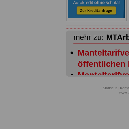
mehr zu:
MTAr
Manteltarifve
öffentlichen
Manteltarifve
öffentlichen
Startseite
|
Konta
www.t
Allgemeiner
Manteltarifve
öffentlichen