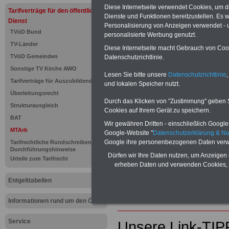
Diese Internetseite verwendet Cookies, um 
Tarifverträge für den öffentlichen
Dienste und Funktionen bereitzustellen. Es
PDF-SERVICE "Beamtinnen u
Dienst
Personalisierung von Anzeigen verwendet - un
Für nur 15 Euro (inkl. MwSt.) 
TVöD Bund
personalisierte Werbung genutzt.
können Sie mehr als zehn B
TV-Länder
und Beamte sowie Öffentlicher
Diese Internetseite macht Gebrauch von Cooki
TVöD Gemeinden
Datenschutzrichtlinie.
ausdrucken. Der PDF-SERVICE
zum Tarifrecht für den öffen
Sonstige TV Kirche AWO
Lesen Sie bitte unsere
Datenschutzrichtlinie
,
das mindestens einmal im Jahr 
Tarifverträge für Auszubildende
und lokalen Speicher nutzt.
Komfort: Sie können aus d
Überleitungsrecht
direkt zur weiterführenden 
Durch das Klicken von "Zustimmung" geben Sie
Strukturausgleich
mehrere OnlineBücher bzw. w
Cookies auf Ihrem Gerät zu speichern.
Beamtinnen und Beamte mit de
BAT
Wir gewähren Dritten - einschließlich Google -
und Ländern, Beamtenversorg
MTArb
Google-Website "
Datenschutzerklärung & N
Nebentätig-keitsrecht für Be
Google ihre personenbezogenen Daten verw
Tarifrechtliche Rundschreiben und
wir ausgewählte Links, z.B. N
Durchführungshinweise
Teilzeitantrag usw.
>>>hier z
Dürfen wir Ihre Daten nutzen, um Anzeigen 
Urteile zum Tarifrecht
erheben Daten und verwenden Cookies, 
Hier den schufa
Entgelttabellen
Sigma Kreditba
Informationen rund um den ÖD
Service
Unsere Link-TIP