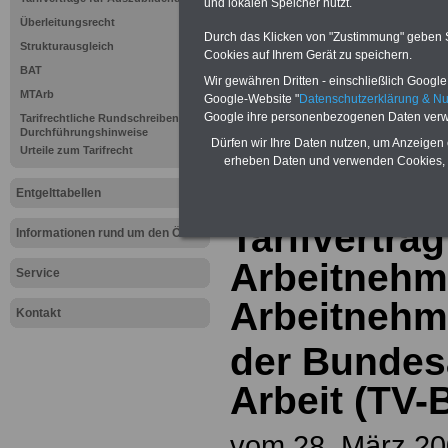
und lokalen Speicher nutzt.
Überleitungsrecht
Durch das Klicken von "Zustimmung" geben Sie
Unsere Link-TI
Strukturausgleich
Cookies auf Ihrem Gerät zu speichern.
BAT
Wir gewähren Dritten - einschließlich Google -
www.tarifvertr
MTArb
Google-Website "
Datenschutzerklärung & N
Google ihre personenbezogenen Daten verw
Tarifrechtliche Rundschreiben und
oeffentliche-ve
Durchführungshinweise
Dürfen wir Ihre Daten nutzen, um Anzeigen 
Urteile zum Tarifrecht
erheben Daten und verwenden Cookies, 
Entgelttabellen
Tarifvertrag
Informationen rund um den ÖD
Arbeitnehm
Service
Arbeitnehm
Kontakt
der Bundes
Arbeit (TV-
vom 28. März 20