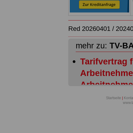
Red 20260401 / 2024
mehr zu:
TV-B
Tarifvertrag 
Arbeitnehme
Arbeitnehme
Bundesagentu
Startseite
|
Konta
www.t
BA) - Übersic
Tarifvertrag 
Arbeitnehme