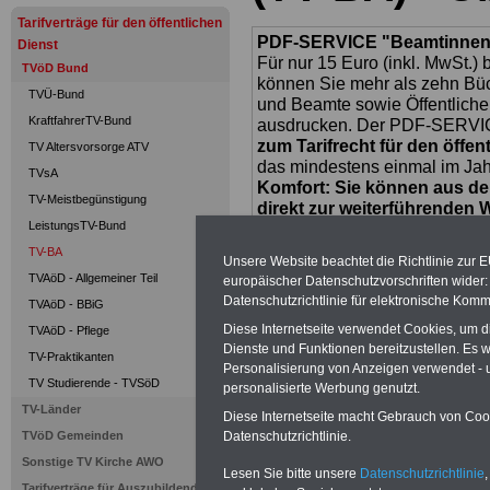
Tarifverträge für den öffentlichen
PDF-SERVICE "Beamtinnen u
Dienst
Für nur 15 Euro (inkl. MwSt.) 
TVöD Bund
können Sie mehr als zehn B
TVÜ-Bund
und Beamte sowie Öffentlicher
KraftfahrerTV-Bund
ausdrucken. Der PDF-SERVICE
zum Tarifrecht für den öffen
TV Altersvorsorge ATV
das mindestens einmal im Jahr 
TVsA
Komfort: Sie können aus d
TV-Meistbegünstigung
direkt zur weiterführenden 
LeistungsTV-Bund
mehrere OnlineBücher bzw. w
Beamtinnen und Beamte mit de
TV-BA
Unsere Website beachtet die Richtlinie zur 
und Ländern, Beamtenversorg
TVAöD - Allgemeiner Teil
europäischer Datenschutzvorschriften wide
Nebentätig-keitsrecht für Be
Datenschutzrichtlinie für elektronische Komm
TVAöD - BBiG
wir ausgewählte Links, z.B. N
Diese Internetseite verwendet Cookies, um 
Teilzeitantrag usw.
>>>hier z
TVAöD - Pflege
Dienste und Funktionen bereitzustellen. Es
TV-Praktikanten
Hier den schufa
Personalisierung von Anzeigen verwendet - un
TV Studierende - TVSöD
personalisierte Werbung genutzt.
Sigma Kreditba
TV-Länder
Diese Internetseite macht Gebrauch von Cooki
Datenschutzrichtlinie.
TVöD Gemeinden
Sonstige TV Kirche AWO
Lesen Sie bitte unsere
Datenschutzrichtlinie
,
Tarifverträge für Auszubildende