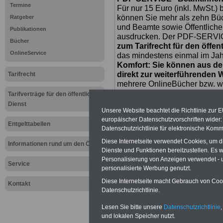
Termine
Für nur 15 Euro (inkl. MwSt.) 
können Sie mehr als zehn B
Ratgeber
und Beamte sowie Öffentlicher
Publikationen
ausdrucken. Der PDF-SERVICE
Bücher
zum Tarifrecht für den öffen
OnlineService
das mindestens einmal im Jahr 
Komfort: Sie können aus d
direkt zur weiterführenden 
Tarifrecht
mehrere OnlineBücher bzw. w
Beamtinnen und Beamte mit de
Tarifverträge für den öffentlichen
und Ländern, Beamtenversorg
Dienst
Unsere Website beachtet die Richtlinie zur 
Nebentätig-keitsrecht für Be
europäischer Datenschutzvorschriften wide
wir ausgewählte Links, z.B. N
Entgelttabellen
Datenschutzrichtlinie für elektronische Komm
Teilzeitantrag usw.
>>>hier z
Diese Internetseite verwendet Cookies, um 
Hier den schufa
Informationen rund um den ÖD
Dienste und Funktionen bereitzustellen. Es
Personalisierung von Anzeigen verwendet - un
Sigma Kreditba
Service
personalisierte Werbung genutzt.
Diese Internetseite macht Gebrauch von Cooki
Kontakt
Datenschutzrichtlinie.
Lesen Sie bitte unsere
Datenschutzrichtlinie
,
und lokalen Speicher nutzt.
Zur Übersicht a