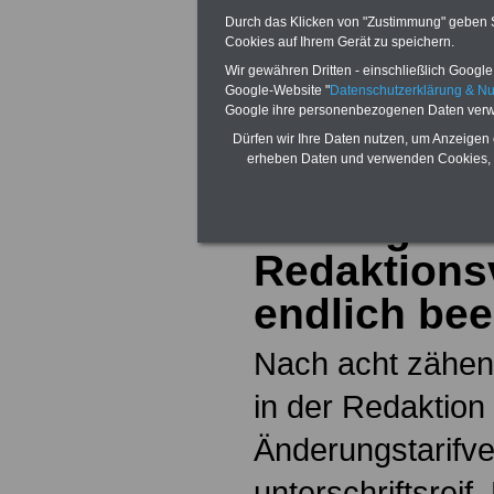
Durch das Klicken von "Zustimmung" geben Sie
dem Tarifrecht 
Cookies auf Ihrem Gerät zu speichern.
Wir gewähren Dritten - einschließlich Google -
Dienst
Google-Website "
Datenschutzerklärung & N
Google ihre personenbezogenen Daten verw
Dürfen wir Ihre Daten nutzen, um Anzeigen 
erheben Daten und verwenden Cookies, 
TVöD Bund 
Tarifergebn
Redaktions
endlich be
Nach acht zähen
in der Redaktion 
Änderungstarifve
unterschriftsreif