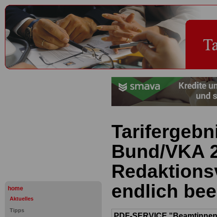
Tarifergeb
Bund/VKA 2
Redaktions
endlich be
home
Aktuelles
Tipps
PDF-SERVICE "Beamtinnen u