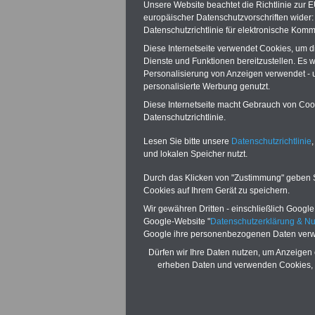
Sigma Kreditba
Unsere Website beachtet die Richtlinie zur 
europäischer Datenschutzvorschriften wide
Datenschutzrichtlinie für elektronische Komm
Diese Internetseite verwendet Cookies, um 
Dienste und Funktionen bereitzustellen. Es
Personalisierung von Anzeigen verwendet - un
personalisierte Werbung genutzt.
Diese Internetseite macht Gebrauch von Cooki
Zur Übersicht 
Datenschutzrichtlinie.
Tarifbereich im
Lesen Sie bitte unsere
Datenschutzrichtlinie
,
und lokalen Speicher nutzt.
Durch das Klicken von "Zustimmung" geben Sie
Cookies auf Ihrem Gerät zu speichern.
Die Gewerks
Wir gewähren Dritten - einschließlich Google -
fordert
Google-Website "
Datenschutzerklärung & N
Google ihre personenbezogenen Daten verw
Dürfen wir Ihre Daten nutzen, um Anzeigen 
Tarif- und
erheben Daten und verwenden Cookies, 
Besoldung