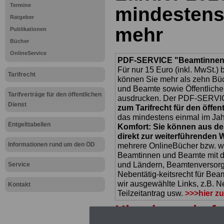
Termine
mindestens
Ratgeber
mehr
Publikationen
Bücher
OnlineService
PDF-SERVICE "Beamtinnen u
Für nur 15 Euro (inkl. MwSt.) 
Tarifrecht
können Sie mehr als zehn B
und Beamte sowie Öffentlicher
Tarifverträge für den öffentlichen
ausdrucken. Der PDF-SERVICE
Dienst
zum Tarifrecht für den öffen
das mindestens einmal im Jahr 
Entgelttabellen
Komfort: Sie können aus d
direkt zur weiterführenden 
Informationen rund um den ÖD
mehrere OnlineBücher bzw. w
Beamtinnen und Beamte mit de
und Ländern, Beamtenversorg
Service
Nebentätig-keitsrecht für Be
wir ausgewählte Links, z.B. N
Kontakt
Teilzeitantrag usw.
>>>hier z
Hier den schufa