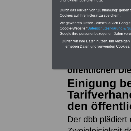
und lokalen Speicher nutzt.
Sigma Kreditba
Durch das Klicken von "Zustimmung" geben Sie
Cookies auf Ihrem Gerät zu speichern.
Zur Übersicht a
Wir gewähren Dritten - einschließlich Google -
Google-Website "
Datenschutzerklärung & N
dem Tarifrecht 
Google ihre personenbezogenen Daten verw
Dürfen wir Ihre Daten nutzen, um Anzeigen 
Dienst
erheben Daten und verwenden Cookies, 
Aktuelles aus d
öffentlichen Di
Einigung be
Tarifverhan
den öffentl
Der dbb plädiert 
Zweigleisigkeit 