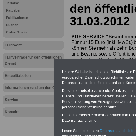
Termine
den öffentl
Ratgeber
31.03.2012
Publikationen
Bücher
OnlineService
PDF-SERVICE "Beamtinnen u
Für nur 15 Euro (inkl. MwSt.) 
Tarifrecht
können Sie mehr als zehn B
und Beamte sowie Öffentlicher
Tarifverträge für den öffentlichen
ausdrucken. Der PDF-SERVICE
Dienst
zum Tarifrecht für den öffen
das mindestens einmal im Jahr 
Unsere Website beachtet die Richtlinie zur 
Entgelttabellen
Komfort: Sie können aus d
europäischer Datenschutzvorschriften wide
direkt zur weiterführenden 
Datenschutzrichtlinie für elektronische Komm
Informationen rund um den ÖD
mehrere OnlineBücher bzw. w
Diese Internetseite verwendet Cookies, um 
Beamtinnen und Beamte mit de
Dienste und Funktionen bereitzustellen. Es
und Ländern, Beamtenversorg
Service
Personalisierung von Anzeigen verwendet - un
Nebentätig-keitsrecht für Be
personalisierte Werbung genutzt.
wir ausgewählte Links, z.B. N
Kontakt
Diese Internetseite macht Gebrauch von Cooki
Teilzeitantrag usw.
>>>hier z
Datenschutzrichtlinie.
Hier den schufa
Lesen Sie bitte unsere
Datenschutzrichtlinie
,