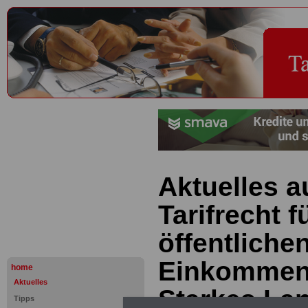
Aktuelles 
Tarifrecht f
öffentliche
Einkommen
home
Aktuelles
Starkes Lan
Tipps