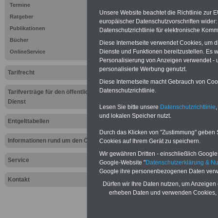
Termine
Löhne! DBB
Unsere Website beachtet die Richtlinie zur 
Ratgeber
europäischer Datenschutzvorschriften wide
Truck auf
Publikationen
Datenschutzrichtlinie für elektronische Komm
Bücher
Diese Internetseite verwendet Cookies, um 
Deutschlan
Dienste und Funktionen bereitzustellen. Es
OnlineService
Personalisierung von Anzeigen verwendet - un
02.02.2012
personalisierte Werbung genutzt.
Tarifrecht
Diese Internetseite macht Gebrauch von Cooki
Datenschutzrichtlinie.
Tarifverträge für den öffentlichen
PDF-SERVICE "Beamtinnen u
Dienst
Für nur 15 Euro (inkl. MwSt.) 
Lesen Sie bitte unsere
Datenschutzrichtlinie
,
und lokalen Speicher nutzt.
können Sie mehr als zehn B
Entgelttabellen
und Beamte sowie Öffentlicher
Durch das Klicken von "Zustimmung" geben Sie
ausdrucken. Der PDF-SERVICE
Informationen rund um den ÖD
Cookies auf Ihrem Gerät zu speichern.
zum Tarifrecht für den öffen
das mindestens einmal im Jahr 
Wir gewähren Dritten - einschließlich Google -
Service
Komfort: Sie können aus d
Google-Website "
Datenschutzerklärung & N
Google ihre personenbezogenen Daten verw
direkt zur weiterführenden 
Kontakt
mehrere OnlineBücher bzw. w
Dürfen wir Ihre Daten nutzen, um Anzeigen 
Beamtinnen und Beamte mit de
erheben Daten und verwenden Cookies, 
und Ländern, Beamtenversorg
Nebentätig-keitsrecht für Be