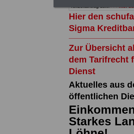
wir ausgewählte Links, z.B. N
Teilzeitantrag usw.
>>>hier z
Hier den schufa
Sigma Kreditba
Zur Übersicht a
dem Tarifrecht 
Dienst
Aktuelles aus d
öffentlichen Di
Einkommen
Starkes Lan
Löhne!