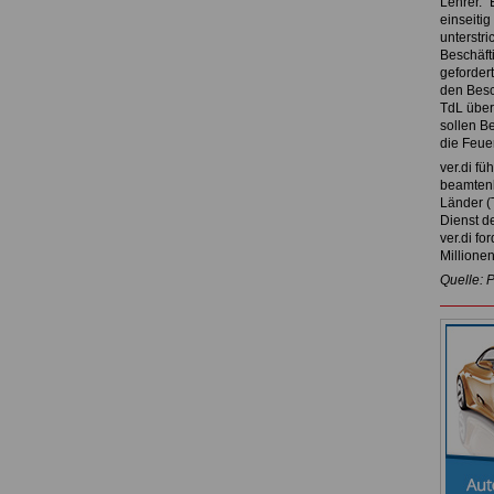
Lehrer. 
einseiti
unterstri
Beschäft
gefordert
den Besc
TdL über
sollen B
die Feue
ver.di f
beamtenb
Länder (
Dienst d
ver.di fo
Millione
Quelle: 