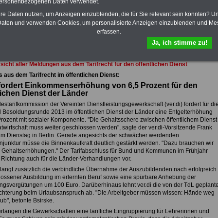
personenbezogenen Daten verwendet.
e gelangen.
Daneben finden Sie mehrere OnlineBücher bzw. weitere eBooks:
wertes für Beamtinnen und Beamte mit der Besoldung, Beihilferecht in Bund
hre Daten nutzen, um Anzeigen einzublenden, die für Sie relevant sein könnten? U
dern, Beamtenversorgungs-recht in Bund und Ländern, Nebentätig-keitsrecht
aten und verwenden Cookies, um personalisierte Anzeigen einzublenden und Me
mte und Arbeitnehmer). Daneben bieten wir ausgewählte Links, z.B.
erfassen.
b, Musterformular für den Teilzeitantrag usw.
>>>hier zur Anmeldung
Ja, ich stimme zu!
 schufafreien Kredit der Sigma Kreditbank beantragen!
sicht aller Meldungen aus dem Tarifrecht für den öffentlichen Dienst
s aus dem Tarifrecht im öffentlichen Dienst:
 fordert Einkommenserhöhung von 6,5 Prozent für den
lichen Dienst der Länder
starifkommission der Vereinten Dienstleistungsgewerkschaft (ver.di) fordert für di
nd Besoldungsrunde 2013 im öffentlichen Dienst der Länder eine Entgelterhöhung
Prozent mit sozialer Komponente. "Die Gehaltsschere zwischen öffentlichem Dienst
atwirtschaft muss weiter geschlossen werden", sagte der ver.di-Vorsitzende Frank
am Dienstag in Berlin. Gerade angesichts der schwächer werdenden
njunktur müsse die Binnenkaufkraft deutlich gestärkt werden. "Dazu brauchen wir
 Gehaltserhöhungen." Der Tarifabschluss für Bund und Kommunen im Frühjahr
 Richtung auch für die Länder-Verhandlungen vor.
erlangt zusätzlich die verbindliche Übernahme der Auszubildenden nach erfolgreich
ossener Ausbildung im erlernten Beruf sowie eine spürbare Anhebung der
ngsvergütungen um 100 Euro. Darüberhinaus lehnt ver.di die von der TdL geplant
chterung beim Urlaubsanspruch ab. "Die Arbeitgeber müssen wissen: Hände weg
ub", betonte Bsirske.
erlangen die Gewerkschaften eine tarifliche Eingruppierung für Lehrerinnen und