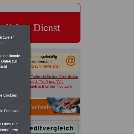
en zweier
ie
rn bestimmte
Sie möchten regelmäßig
 Daten zur
informiert werden?
Anmeldung zum Newsletter
nicht
ACHTUNG
Tarifrecht für den öffentlichen
Dienst: TVöD und TV-L
>>>
OnlineBuch
für nur 7,50 Euro
ite Cookies
 in Form von
s Links zur
mieren, wie