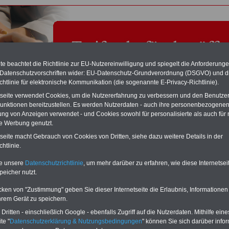
e beachtet die Richtlinie zur EU-Nutzereinwilligung und spiegelt die Anforderung
 Datenschutzvorschriften wider: EU-Datenschutz-Grundverordnung (DSGVO) und d
chtlinie für elektronische Kommunikation (die sogenannte E-Privacy-Richtlinie).
tseite verwendet Cookies, um die Nutzererfahrung zu verbessern und den Benutze
unktionen bereitzustellen. Es werden Nutzerdaten - auch ihre personenbezogenen
ung von Anzeigen verwendet - und Cookies sowohl für personalisierte als auch für 
te Werbung genutzt.
les aus dem Tarifrecht für den öffentlichen Dienst: ver.di
tseite macht Gebrauch von Cookies von Dritten, siehe dazu weitere Details in der
t Einkommenserhöhung von 6,5 Prozent für den
htlinie.
lichen Dienst der Länder; 11.12.2012
te unsere
Datenschutzrichtlinie
, um mehr darüber zu erfahren, wie diese Internetse
peicher nutzt.
RVICE "Beamtinnen und Beamte/Öffentlicher Dienst":
Für nur 15 Euro
MwSt.) bei einer Laufzeit von 12 Monaten können Sie mehr als zehn Bücher
cken von "Zustimmung" geben Sie dieser Internetseite die Erlaubnis, Informationen
emenbereich Beamtinnen und Beamte sowie Öffentlicher Dienst
rladen, lesen und/oder ausdrucken. Der PDF-SERVICE bietet z.B. das
hrem Gerät zu speichern.
table eBook zum Tarifrecht für den öffentlichen Dienst (mit TVöD bzw.
ritten - einschließlich Google - ebenfalls Zugriff auf die Nutzerdaten. Mithilfe eine
das mindestens einmal im Jahr aktualisiert wird.
Besonderer Komfort: Sie
te "
Datenschutzerklärung & Nutzungsbedingungen
" können Sie sich darüber infor
 aus dem eBook mit einer VerLINKung direkt zur weiterführenden