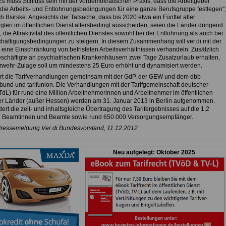
"Es muss Schluss sein mit der vordemokratischen Praxis, dass die Arbeitgeber
g die Arbeits- und Entlohnungsbedingungen für eine ganze Berufsgruppe festlegen",
ch Bsirske. Angesichts der Tatsache, dass bis 2020 etwa ein Fünftel aller
igten im öffentlichen Dienst altersbedingt ausscheiden, seien die Länder dringend
, die Attraktivität des öffentlichen Dienstes sowohl bei der Entlohnung als auch bei
häftigungsbedingungen zu steigern. In diesem Zusammenhang will ver.di mit der
 eine Einschränkung von befristeten Arbeitsverhältnissen verhandeln. Zusätzlich
eschäftigte an psychiatrischen Krankenhäusern zwei Tage Zusatzurlaub erhalten,
rwehr-Zulage soll um mindestens 25 Euro erhöht und dynamisiert werden.
ührt die Tarifverhandlungen gemeinsam mit der GdP, der GEW und dem dbb
und und tarifunion. Die Verhandlungen mit der Tarifgemeinschaft deutscher
TdL) für rund eine Million Arbeitnehmerinnen und Arbeitnehmer im öffentlichen
er Länder (außer Hessen) werden am 31. Januar 2013 in Berlin aufgenommen.
rdert die zeit- und inhaltsgleiche Übertragung des Tarifergebnisses auf die 1,2
n Beamtinnen und Beamte sowie rund 650.000 Versorgungsempfänger.
Pressemeldung Ver.di Bundesvorstand, 11.12.2012
Neu aufgelegt: Oktober 2025