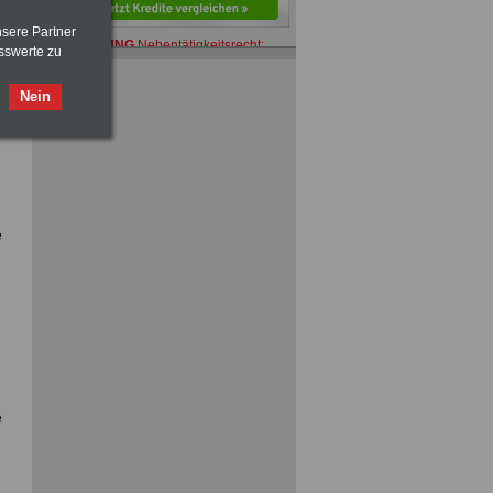
nsere Partner
ACHTUNG
Nebentätigkeitsrecht:
sswerte zu
vor Jobaufnahme
schlau machen
>>>
OnlineBuch
für nur 7,50 Euro
Nein
ACHTUNG
Tarifrecht für den öffentlichen
Dienst: TVöD und TV-L
>>>
OnlineBuch
für nur 7,50 Euro
e
ACHTUNG
Nebentätigkeitsrecht:
vor Jobaufnahme
schlau machen
>>>
OnlineBuch
für nur 7,50 Euro
e