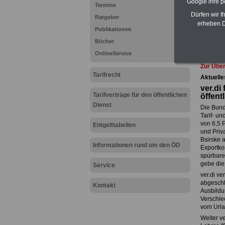
Google ihre 
Websit
Termine
Wissens
Dürfen wir I
Ratgeber
und Län
erheben D
für Bea
Publikationen
Nebenjo
Bücher
Hier den
OnlineService
Zur Über
Tarifrecht
Aktuelle
ver.di
Tarifverträge für den öffentlichen
öffent
Dienst
Die Bunde
Tarif- u
von 6,5 
Entgelttabellen
und Priv
Bsirske 
Informationen rund um den ÖD
Exportko
spürbare
gebe die
Service
ver.di v
abgeschl
Kontakt
Ausbildu
Verschle
vom Urla
Weiter v