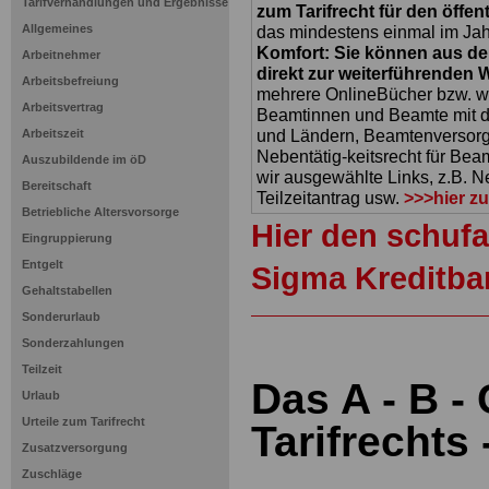
Tarifverhandlungen und Ergebnisse
zum Tarifrecht für den öffen
Allgemeines
das mindestens einmal im Jahr 
Komfort: Sie können aus d
Arbeitnehmer
direkt zur weiterführenden 
Arbeitsbefreiung
mehrere OnlineBücher bzw. w
Arbeitsvertrag
Beamtinnen und Beamte mit de
und Ländern, Beamtenversorg
Arbeitszeit
Nebentätig-keitsrecht für Be
Auszubildende im öD
wir ausgewählte Links, z.B. N
Bereitschaft
Teilzeitantrag usw.
>>>hier z
Betriebliche Altersvorsorge
Hier den schufa
Eingruppierung
Entgelt
Sigma Kreditba
Gehaltstabellen
Sonderurlaub
Sonderzahlungen
Teilzeit
Das A - B -
Urlaub
Urteile zum Tarifrecht
Tarifrechts 
Zusatzversorgung
Zuschläge