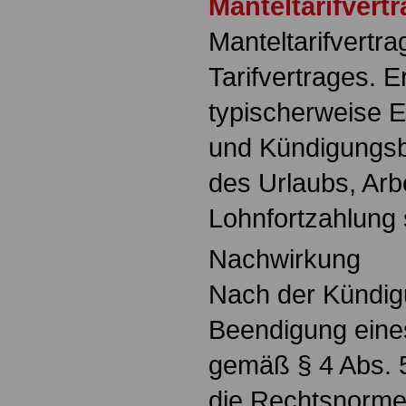
Manteltarifvertr
Manteltarifvertra
Tarifvertrages. E
typischerweise E
und Kündigungs
des Urlaubs, Arb
Lohnfortzahlung 
Nachwirkung
Nach der Kündig
Beendigung eines
gemäß § 4 Abs. 5
die Rechtsnormen