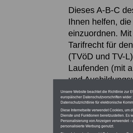
Dieses A-B-C des 
Ihnen helfen, die
einzuordnen. Mi
Tarifrecht für de
(TVöD und TV-L)
Laufenden (mit al
und Ausbildungs
Beschäftigten v
Unsere Website beachtet die Richtlinie zur 
europäischer Datenschutzvorschriften wide
Kommunen). Hier
Datenschutzrichtlinie für elektronische Komm
Diese Internetseite verwendet Cookies, um 
eBook zum Pausc
Dienste und Funktionen bereitzustellen. Es
Personalisierung von Anzeigen verwendet - un
Euro online best
personalisierte Werbung genutzt.