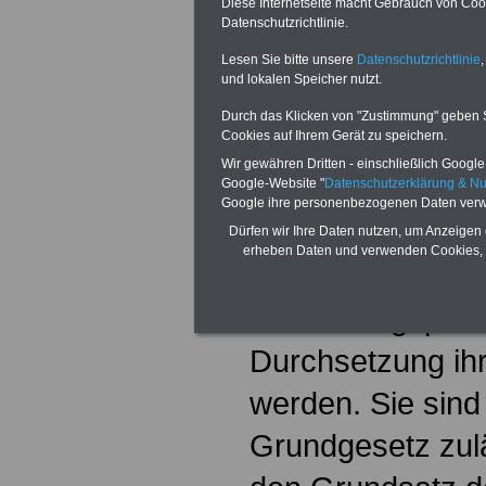
Diese Internetseite macht Gebrauch von Cooki
Bestellung des 
Datenschutzrichtlinie.
Lesen Sie bitte unsere
Datenschutzrichtlinie
,
und lokalen Speicher nutzt.
Arbeitskampf
Durch das Klicken von "Zustimmung" geben Sie
Cookies auf Ihrem Gerät zu speichern.
Arbeitskampfm
Wir gewähren Dritten - einschließlich Google -
(insbesondere St
Google-Website "
Datenschutzerklärung & N
Google ihre personenbezogenen Daten verw
Aussperrungen)
Dürfen wir Ihre Daten nutzen, um Anzeigen 
erheben Daten und verwenden Cookies, 
der Friedenspfli
Tarifvertragspart
Durchsetzung ihre
werden. Sie sind 
Grundgesetz zul