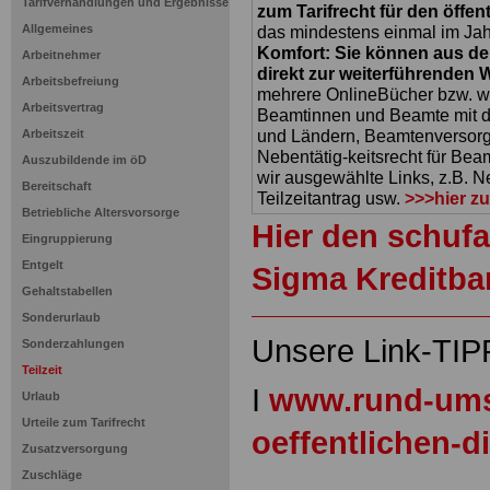
Tarifverhandlungen und Ergebnisse
zum Tarifrecht für den öffen
Allgemeines
das mindestens einmal im Jahr 
Komfort: Sie können aus d
Arbeitnehmer
direkt zur weiterführenden 
Arbeitsbefreiung
mehrere OnlineBücher bzw. w
Arbeitsvertrag
Beamtinnen und Beamte mit de
und Ländern, Beamtenversorg
Arbeitszeit
Nebentätig-keitsrecht für Be
Auszubildende im öD
wir ausgewählte Links, z.B. N
Bereitschaft
Teilzeitantrag usw.
>>>hier z
Betriebliche Altersvorsorge
Hier den schufa
Eingruppierung
Entgelt
Sigma Kreditba
Gehaltstabellen
Sonderurlaub
Unsere Link-TIP
Sonderzahlungen
Teilzeit
I
www.rund-ums
Urlaub
Urteile zum Tarifrecht
oeffentlichen-d
Zusatzversorgung
Zuschläge