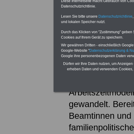
Diese Internetseite macht Gebrauch von Cooki
Datenschutzrichtlinie.
seit jeher eine Vo
Lesen Sie bitte unsere
Datenschutzrichtlinie
,
eingenommen. Vo
und lokalen Speicher nutzt.
Beamtenrecht zei
Durch das Klicken von "Zustimmung" geben Sie
Cookies auf Ihrem Gerät zu speichern.
modern und flexi
Wir gewähren Dritten - einschließlich Google -
Google-Website "
Datenschutzerklärung & N
den zurückliege
Google ihre personenbezogenen Daten verw
Dürfen wir Ihre Daten nutzen, um Anzeigen 
dienst- und arbei
erheben Daten und verwenden Cookies, 
Voraussetzungen 
Arbeitszeitmodel
gewandelt. Berei
Beamtinnen und 
familienpolitisch