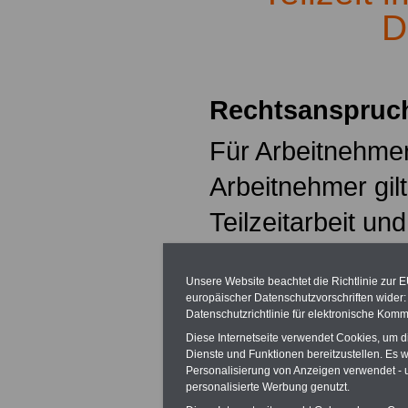
D
.
Rechtsanspruch
Für Arbeitnehme
Arbeitnehmer gil
Teilzeitarbeit und
Arbeitsverträge"
Unsere Website beachtet die Richtlinie zur 
gelten sowohl für
europäischer Datenschutzvorschriften wide
Datenschutzrichtlinie für elektronische Komm
als auch für den 
Diese Internetseite verwendet Cookies, um 
Dienste und Funktionen bereitzustellen. Es
Bei der Förderung
Personalisierung von Anzeigen verwendet - un
personalisierte Werbung genutzt.
der öffentliche D