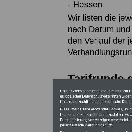
- Hessen
Wir listen die je
nach Datum und v
den Verlauf der j
Verhandlungsru
Tarifrunde 
Länder (Td
Unsere Website beachtet die Richtlinie zur 
europäischer Datenschutzvorschriften wide
das Land H
Datenschutzrichtlinie für elektronische Komm
Diese Internetseite verwendet Cookies, um 
Forderung der G
Dienste und Funktionen bereitzustellen. Es
Personalisierung von Anzeigen verwendet - un
öffentlichen Dien
personalisierte Werbung genutzt.