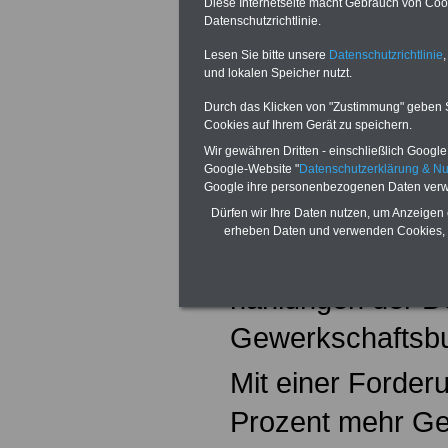
Diese Internetseite macht Gebrauch von Cooki
Die Tarifrunde wi
Datenschutzrichtlinie.
Lesen Sie bitte unsere
Datenschutzrichtlinie
,
Gewerkschhaften
und lokalen Speicher nutzt.
koordiniert. Di
Durch das Klicken von "Zustimmung" geben Sie
Cookies auf Ihrem Gerät zu speichern.
eng beteiligt. Au
Wir gewähren Dritten - einschließlich Google -
Google-Website "
Datenschutzerklärung & N
beamtenbund und 
Google ihre personenbezogenen Daten verw
Arbeitnehmersei
Dürfen wir Ihre Daten nutzen, um Anzeigen 
erheben Daten und verwenden Cookies, 
nicht beteiligt ist
hanlungen der D
Gewerkschaftsb
Mit einer Forder
Prozent mehr Ge