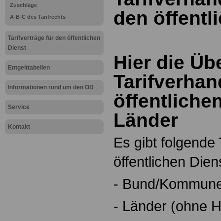
Zuschläge
den öffentl
A-B-C des Tarifrechts
Tarifverträge für den öffentlichen
Dienst
Hier die Üb
Entgelttabellen
Tarifverha
Informationen rund um den ÖD
öffentliche
Service
Länder
Kontakt
Es gibt folgende 
öffentlichen Dien
- Bund/Kommun
- Länder (ohne 