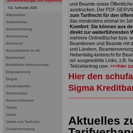
Tarifverhandlungen und Ergebnisse
und Beamte sowie Öffentlicher
TdL Tarifrunde 2026
ausdrucken. Der PDF-SERVICE
zum Tarifrecht für den öffen
Allgemeines
das mindestens einmal im Jahr 
Arbeitnehmer
Komfort: Sie können aus d
Arbeitsbefreiung
direkt zur weiterführenden 
Arbeitsvertrag
mehrere OnlineBücher bzw. w
Beamtinnen und Beamte mit de
Arbeitszeit
und Ländern, Beamtenversorg
Auszubildende im öD
Nebentätig-keitsrecht für Be
Bereitschaft
wir ausgewählte Links, z.B. N
Betriebliche Altersvorsorge
Teilzeitantrag usw.
>>>hier z
Eingruppierung
Hier den schufa
Entgelt
Sigma Kreditba
Gehaltstabellen
Sonderurlaub
Sonderzahlungen
Teilzeit
Urlaub
Aktuelles z
Urteile zum Tarifrecht
Tarifverhan
Zusatzversorgung