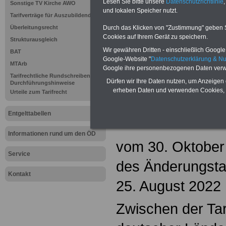
Lesen Sie bitte unsere
Datenschutzrichtlinie
,
Sonstige TV Kirche AWO
und lokalen Speicher nutzt.
.
Tarifverträge für Auszubildende
Überleitungsrecht
Durch das Klicken von "Zustimmung" geben Sie
Tarifvertrag
Cookies auf Ihrem Gerät zu speichern.
Strukturausgleich
Wir gewähren Dritten - einschließlich Google -
BAT
und Ärzte 
Google-Website "
Datenschutzerklärung & N
MTArb
Google ihre personenbezogenen Daten verw
Universität
Tarifrechtliche Rundschreiben und
Dürfen wir Ihre Daten nutzen, um Anzeigen 
Durchführungshinweise
erheben Daten und verwenden Cookies, 
Urteile zum Tarifrecht
Ärzte) - Übe
Entgelttabellen
Informationen rund um den ÖD
vom 30. Oktober
Service
des Änderungstar
Kontakt
25. August 2022
Zwischen der Tar