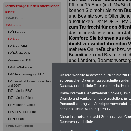
Für nur 15 Euro (inkl. MwSt.) 
Tarifverträge für den öffentlichen
können Sie mehr als zehn B
Dienst
und Beamte sowie Öffentlicher
TVöD Bund
ausdrucken. Der PDF-SERVICE
TV-Länder
zum Tarifrecht für den öffen
das mindestens einmal im Jahr 
TVÜ-Länder
Komfort: Sie können aus d
TV-Ärzte
direkt zur weiterführenden 
TV-Ärzte VKA
mehrere OnlineBücher bzw. w
TVÜ-Ärzte VKA
Beamtinnen und Beamte mit de
und Ländern, Beamtenversorg
Pkw-Fahrer TV-L
Nebentätig-keitsrecht für Be
TV-SozAb-Länder
wir ausgewählte Links, z.B. N
TV-Altersversorgung ATV
Unsere Website beachtet die Richtlinie zur 
Teilzeitantrag usw.
>>>hier z
europäischer Datenschutzvorschriften wide
TV Einmalzahlunen für die Jahre 2006
Hier den schufa
und 2007
Datenschutzrichtlinie für elektronische Komm
TVA-Länder BBiG
Diese Internetseite verwendet Cookies, um 
Sigma Kreditba
TVA-Länder Pflege
Dienste und Funktionen bereitzustellen. Es
Personalisierung von Anzeigen verwendet - un
TV-EntgeltU-Länder
personalisierte Werbung genutzt.
TVSöD Studierende
Unser Link-TIPP:
Diese Internetseite macht Gebrauch von Cooki
TV-Hessen
Datenschutzrichtlinie.
TVöD Gemeinden
geld-im-oeffent