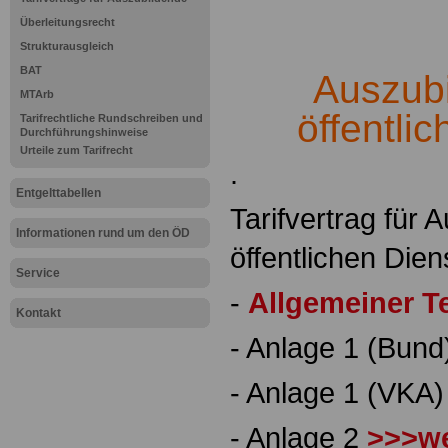
Überleitungsrecht
Strukturausgleich
BAT
Auszub
MTArb
öffentli
Tarifrechtliche Rundschreiben und
Durchführungshinweise
Urteile zum Tarifrecht
.
Entgelttabellen
Tarifvertrag für
Informationen rund um den ÖD
öffentlichen Die
Service
-
Allgemeiner Te
Kontakt
- Anlage 1 (Bun
- Anlage 1 (VKA
- Anlage 2
>>>we