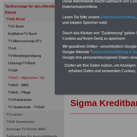
Diese Internetseite macht Gebrauch von Cooki
Für nur 15 Euro (inkl. MwSt.) 
Tarifverträge für den öffentlichen
Datenschutzrichtlinie.
können Sie mehr als zehn B
Dienst
und Beamte sowie Öffentlicher
Lesen Sie bitte unsere
Datenschutzrichtlinie
,
TVöD Bund
ausdrucken. Der PDF-SERVICE
und lokalen Speicher nutzt.
TVÜ-Bund
zum Tarifrecht für den öffen
Durch das Klicken von "Zustimmung" geben Sie
das mindestens einmal im Jahr 
KraftfahrerTV-Bund
Cookies auf Ihrem Gerät zu speichern.
Komfort: Sie können aus d
TV Altersvorsorge ATV
direkt zur weiterführenden 
Wir gewähren Dritten - einschließlich Google -
TVsA
mehrere OnlineBücher bzw. w
Google-Website "
Datenschutzerklärung & N
TV-Meistbegünstigung
Beamtinnen und Beamte mit de
Google ihre personenbezogenen Daten verw
und Ländern, Beamtenversorg
LeistungsTV-Bund
Dürfen wir Ihre Daten nutzen, um Anzeigen 
Nebentätig-keitsrecht für Be
TV-BA
erheben Daten und verwenden Cookies, 
wir ausgewählte Links, z.B. N
TVAöD - Allgemeiner Teil
Teilzeitantrag usw.
>>>hier z
TVAöD - BBiG
Hier den schufa
TVAöD - Pflege
TV-Praktikanten
Sigma Kreditba
TV Studierende - TVSöD
TV-Länder
TVöD Gemeinden
Sonstige TV Kirche AWO
Tarifverträge für Auszubildende