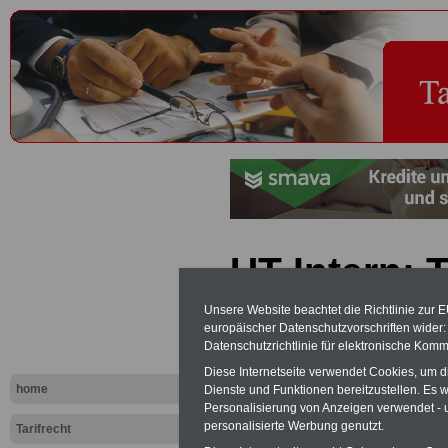
UT-Intern: 
Tarifverträg
Unsere Website beachtet die Richtlinie zur 
europäischer Datenschutzvorschriften wide
Auszubilde
Datenschutzrichtlinie für elektronische Komm
Diese Internetseite verwendet Cookies, um 
öffentliche
home
Dienste und Funktionen bereitzustellen. Es
Personalisierung von Anzeigen verwendet - un
personalisierte Werbung genutzt.
Tarifrecht
PDF-SERVICE "Beamtinnen u