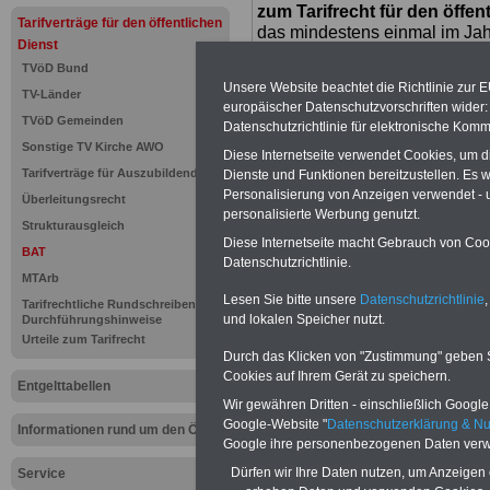
zum Tarifrecht für den öffen
Tarifverträge für den öffentlichen
das mindestens einmal im Jahr 
Dienst
Komfort: Sie können aus d
TVöD Bund
direkt zur weiterführenden 
Unsere Website beachtet die Richtlinie zur 
mehrere OnlineBücher bzw. w
TV-Länder
europäischer Datenschutzvorschriften wide
Beamtinnen und Beamte mit de
TVöD Gemeinden
Datenschutzrichtlinie für elektronische Komm
und Ländern, Beamtenversorg
Sonstige TV Kirche AWO
Nebentätig-keitsrecht für Be
Diese Internetseite verwendet Cookies, um 
Tarifverträge für Auszubildende
Dienste und Funktionen bereitzustellen. Es
wir ausgewählte Links, z.B. N
Personalisierung von Anzeigen verwendet - un
Teilzeitantrag usw.
>>>hier z
Überleitungsrecht
personalisierte Werbung genutzt.
Hier den schufa
Strukturausgleich
Diese Internetseite macht Gebrauch von Cooki
BAT
Datenschutzrichtlinie.
Sigma Kreditba
MTArb
Lesen Sie bitte unsere
Datenschutzrichtlinie
,
Tarifrechtliche Rundschreiben und
und lokalen Speicher nutzt.
Durchführungshinweise
Urteile zum Tarifrecht
Zur
Übersicht 
Durch das Klicken von "Zustimmung" geben Sie
Cookies auf Ihrem Gerät zu speichern.
Entgelttabellen
.
Wir gewähren Dritten - einschließlich Google -
Google-Website "
Datenschutzerklärung & N
Informationen rund um den ÖD
Google ihre personenbezogenen Daten verw
Dürfen wir Ihre Daten nutzen, um Anzeigen 
Service