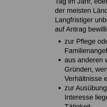
Tag im Jahr, eb
der meisten Lä
Langfristiger un
auf Antrag bewill
zur Pflege od
Familienange
aus anderen w
Gründen, wenn
Verhältnisse 
zur Ausübung 
Interesse lie
Tätigkeit.