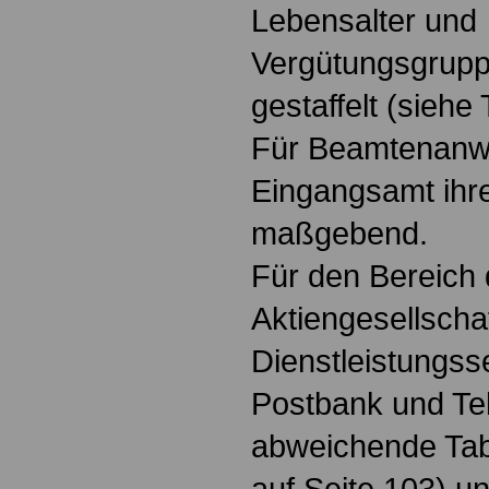
Lebensalter und
Vergütungsgrup
gestaffelt (siehe 
Für Beamtenanwä
Eingangsamt ihr
maßgebend.
Für den Bereich 
Aktiengesellschaf
Dienstleistungss
Postbank und Te
abweichende Tabe
auf Seite 103) un