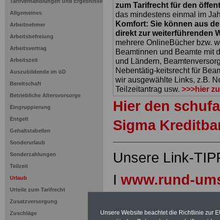
Tarifverhandlungen und Ergebnisse
zum Tarifrecht für den öffen
Allgemeines
das mindestens einmal im Jahr 
Komfort: Sie können aus d
Arbeitnehmer
direkt zur weiterführenden 
Arbeitsbefreiung
mehrere OnlineBücher bzw. w
Arbeitsvertrag
Beamtinnen und Beamte mit de
und Ländern, Beamtenversorg
Arbeitszeit
Nebentätig-keitsrecht für Be
Auszubildende im öD
wir ausgewählte Links, z.B. N
Bereitschaft
Teilzeitantrag usw.
>>>hier z
Betriebliche Altersvorsorge
Hier den schufa
Eingruppierung
Entgelt
Sigma Kreditba
Gehaltstabellen
Sonderurlaub
Unsere Link-TIP
Sonderzahlungen
Teilzeit
I
www.rund-ums
Urlaub
Urteile zum Tarifrecht
oeffentlichen-d
Zusatzversorgung
Unsere Website beachtet die Richtlinie zur 
Zuschläge