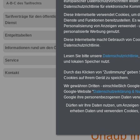
europäischer Datenschutzvorschriften wide
A-B-C des Tarifrechts
>>>zur Bestellung des eBooks für nu
Datenschutzrichtlinie für elektronische Komm
(inkl. Versand und MwSt.)
Diese Internetseite verwendet Cookies, um 
Tarifverträge für den öffentlichen
Dienste und Funktionen bereitzustellen. Es
Dienst
Personalisierung von Anzeigen verwendet - un
personalisierte Werbung genutzt.
Entgelttabellen
Diese Internetseite macht Gebrauch von Cooki
Datenschutzrichtlinie.
Informationen rund um den ÖD
Lesen Sie bitte unsere
Datenschutzrichtlinie
,
Service
und lokalen Speicher nutzt.
Durch das Klicken von "Zustimmung" geben Sie
Kontakt
Cookies auf Ihrem Gerät zu speichern.
.
Wir gewähren Dritten - einschließlich Google -
Google-Website "
Datenschutzerklärung & N
Zur Übersicht d
Google ihre personenbezogenen Daten verw
ums Geld im öff
Dürfen wir Ihre Daten nutzen, um Anzeigen 
erheben Daten und verwenden Cookies, 
.
Urlaub im