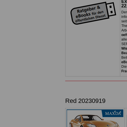
Ex
22
Der
inf
sei
The
Arb
oef
all
SER
Wi
Be
Bei
eB
Die
Fra
Red 20230919