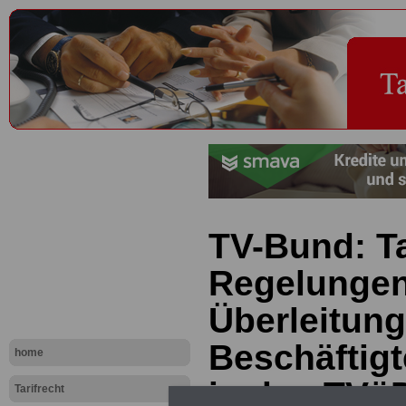
TV-Bund: Ta
Regelungen
Überleitung
Beschäftig
home
in den TVö
Tarifrecht