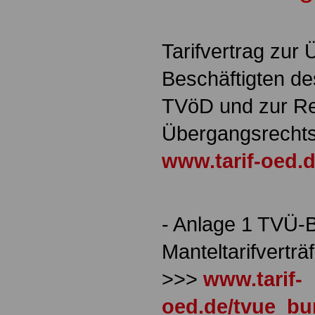
.
Tarifvertrag zur 
Beschäftigten de
TVöD und zur R
Übergangsrecht
www.tarif-oed.
- Anlage 1 TVÜ-B
Manteltarifverträ
>>>
www.tarif-
oed.de/tvue_bu