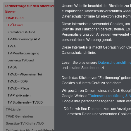
Regelung d
Unsere Website beachtet die Richtlinie zur
Tarifverträge für den öffentlichen
europäischer Datenschutzvorschriften wid
Dienst
Übergangsr
Datenschutzrichtlinie für elektronische Kom
TVöD Bund
Diese Internetseite verwendet Cookies, um
TVÜ-Bund
Bund)
Dienste und Funktionen bereitzustellen. E
KraftfahrerTV-Bund
Personalisierung von Anzeigen verwendet - 
TV Altersvorsorge ATV
personalisierte Werbung genutzt.
TVsA
PDF-SERVICE "Beamtinnen u
Diese Internetseite macht Gebrauch von Cook
Für nur 15 Euro (inkl. MwSt.) 
Datenschutzrichtlinie.
TV-Meistbegünstigung
können Sie mehr als zehn B
LeistungsTV-Bund
Lesen Sie bitte unsere
Datenschutzrichtlini
und Beamte sowie Öffentlicher
TV-BA
und lokalen Speicher nutzt.
ausdrucken. Der PDF-SERVICE
zum Tarifrecht für den öffen
TVAöD - Allgemeiner Teil
Durch das Klicken von "Zustimmung" geben S
das mindestens einmal im Jahr 
TVAöD - BBiG
Cookies auf Ihrem Gerät zu speichern.
Komfort: Sie können aus d
TVAöD - Pflege
Wir gewähren Dritten - einschließlich Google 
direkt zur weiterführenden 
TV-Praktikanten
Google-Website "
Datenschutzerklärung & 
mehrere OnlineBücher bzw. w
Google ihre personenbezogenen Daten ver
Beamtinnen und Beamte mit de
TV Studierende - TVSöD
und Ländern, Beamtenversorg
Dürfen wir Ihre Daten nutzen, um Anzeigen
TV-Länder
Nebentätig-keitsrecht für Be
erheben Daten und verwenden Cookies,
TVöD Gemeinden
wir ausgewählte Links, z.B. N
Sonstige TV Kirche AWO
Teilzeitantrag usw.
>>>hier z
Tarifverträge für Auszubildende