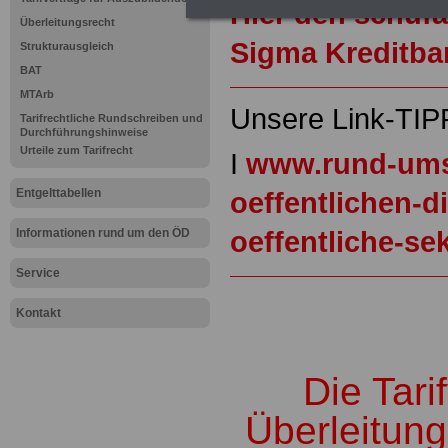
Hier den schufa
Überleitungsrecht
Sigma Kreditba
Strukturausgleich
BAT
MTArb
Unsere Link-TIP
Tarifrechtliche Rundschreiben und
Durchführungshinweise
Urteile zum Tarifrecht
I
www.rund-ums
Entgelttabellen
oeffentlichen-d
oeffentliche-se
Informationen rund um den ÖD
Service
.
Kontakt
Die Tari
Überleitung