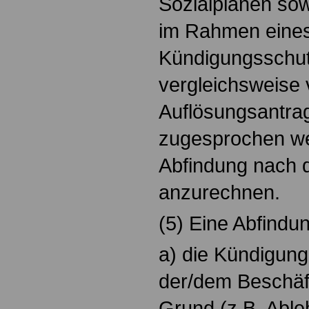
Sozialplänen sow
im Rahmen eine
Kündigungsschut
vergleichsweise 
Auflösungsantrag
zugesprochen wer
Abfindung nach d
anzurechnen.
(5) Eine Abfindun
a) die Kündigun
der/dem Beschäft
Grund (z.B. Abl