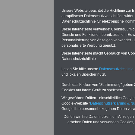
den Vorstand, ei
Unsere Website beachtet die Richtlinie zur 
Gewerkschaften 
europäischer Datenschutzvorschriften wide
Datenschutzrichtlinie für elektronische Komm
beamtenbund taru
Diese Internetseite verwendet Cookies, um 
Dienste und Funktionen bereitzustellen. Es
wird für die unt
Personalisierung von Anzeigen verwendet - un
personalisierte Werbung genutzt.
Beschäftigten, f
Diese Internetseite macht Gebrauch von Cooki
Datenschutzrichtlinie.
des Tarifgebiet
Lesen Sie bitte unsere
Datenschutzrichtlinie
,
finden, Folgende
und lokalen Speicher nutzt.
Durch das Klicken von "Zustimmung" geben Sie
Vorbemerkunge
Cookies auf Ihrem Gerät zu speichern.
Wir gewähren Dritten - einschließlich Google -
Die Tarifvertrags
Google-Website "
Datenschutzerklärung & N
Google ihre personenbezogenen Daten verw
darüber einig, da
Dürfen wir Ihre Daten nutzen, um Anzeigen 
erheben Daten und verwenden Cookies, 
Umstrukturierun