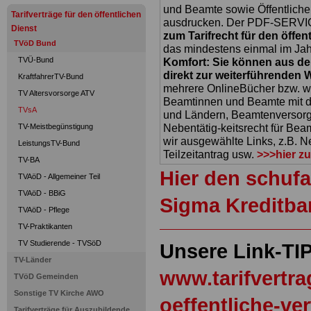
und Beamte sowie Öffentlicher
Tarifverträge für den öffentlichen
ausdrucken. Der PDF-SERVICE
Dienst
zum Tarifrecht für den öffen
TVöD Bund
das mindestens einmal im Jahr 
TVÜ-Bund
Komfort: Sie können aus d
direkt zur weiterführenden 
KraftfahrerTV-Bund
mehrere OnlineBücher bzw. w
TV Altersvorsorge ATV
Beamtinnen und Beamte mit de
TVsA
und Ländern, Beamtenversorg
Nebentätig-keitsrecht für Be
TV-Meistbegünstigung
wir ausgewählte Links, z.B. N
LeistungsTV-Bund
Teilzeitantrag usw.
>>>hier z
TV-BA
Hier den schufa
TVAöD - Allgemeiner Teil
TVAöD - BBiG
Sigma Kreditba
TVAöD - Pflege
TV-Praktikanten
TV Studierende - TVSöD
Unsere Link-TI
TV-Länder
www.tarifvertr
TVöD Gemeinden
Sonstige TV Kirche AWO
oeffentliche-ve
Tarifverträge für Auszubildende