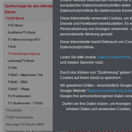
Für nur 15 Euro (inkl. MwSt.) 
europäischer Datenschutzvorschriften wide
Tarifverträge für den öffentlichen
können Sie mehr als zehn B
Datenschutzrichtlinie für elektronische Komm
Dienst
und Beamte sowie Öffentlicher
Diese Internetseite verwendet Cookies, um 
TVöD Bund
ausdrucken. Der PDF-SERVICE
Dienste und Funktionen bereitzustellen. Es
TVÜ-Bund
zum Tarifrecht für den öffen
Personalisierung von Anzeigen verwendet - un
das mindestens einmal im Jahr 
KraftfahrerTV-Bund
personalisierte Werbung genutzt.
Komfort: Sie können aus d
TV Altersvorsorge ATV
Diese Internetseite macht Gebrauch von Cooki
direkt zur weiterführenden 
TVsA
Datenschutzrichtlinie.
mehrere OnlineBücher bzw. w
TV-Meistbegünstigung
Beamtinnen und Beamte mit de
Lesen Sie bitte unsere
Datenschutzrichtlinie
,
und Ländern, Beamtenversorg
LeistungsTV-Bund
und lokalen Speicher nutzt.
Nebentätig-keitsrecht für Be
TV-BA
wir ausgewählte Links, z.B. N
Durch das Klicken von "Zustimmung" geben Sie
TVAöD - Allgemeiner Teil
Teilzeitantrag usw.
>>>hier z
Cookies auf Ihrem Gerät zu speichern.
TVAöD - BBiG
Hier den schufa
Wir gewähren Dritten - einschließlich Google -
TVAöD - Pflege
Google-Website "
Datenschutzerklärung & N
Google ihre personenbezogenen Daten verw
TV-Praktikanten
Sigma Kreditba
TV Studierende - TVSöD
Dürfen wir Ihre Daten nutzen, um Anzeigen 
erheben Daten und verwenden Cookies, 
TV-Länder
Unsere Link-TI
TVöD Gemeinden
Sonstige TV Kirche AWO
www.tarifvertr
Tarifverträge für Auszubildende