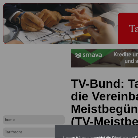
TV-Bund: Ta
die Vereinb
Meistbegün
(TV-Meistb
home
Tarifrecht
PDF-SERVICE "Beamtinnen u
Unsere Website beachtet die Richtlinie zur 