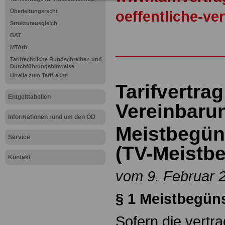
Überleitungsrecht
oeffentliche-ve
Strukturausgleich
BAT
MTArb
Tarifrechtliche Rundschreiben und
Durchführungshinweise
Urteile zum Tarifrecht
Tarifvertrag
Entgelttabellen
Vereinbarun
Informationen rund um den ÖD
Meistbegün
Service
(TV-Meistb
Kontakt
vom 9. Februar 
§ 1 Meistbegün
Sofern die vertr