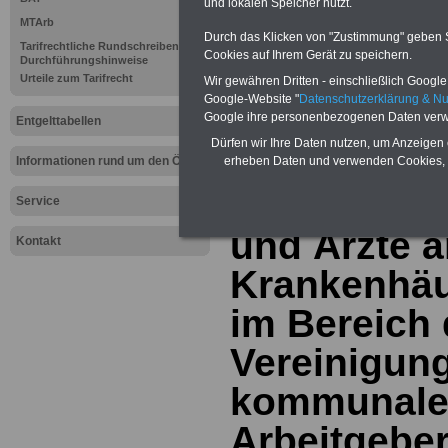
Sigma Kreditba
und lokalen Speicher nutzt.
MTArb
Durch das Klicken von "Zustimmung" geben Sie
Tarifrechtliche Rundschreiben und
Cookies auf Ihrem Gerät zu speichern.
Durchführungshinweise
Unser Link-TIPP:
Urteile zum Tarifrecht
Wir gewähren Dritten - einschließlich Google -
Google-Website "
Datenschutzerklärung & N
geld-im-oeffent
Google ihre personenbezogenen Daten verw
Entgelttabellen
Dürfen wir Ihre Daten nutzen, um Anzeigen 
.
Informationen rund um den ÖD
erheben Daten und verwenden Cookies, 
Tarifvertrag
Service
und Ärzte 
Kontakt
Krankenhä
im Bereich 
Vereinigung
kommunal
Arbeitgebe