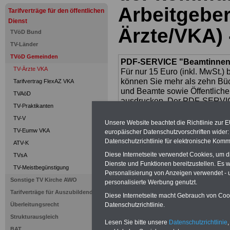
Arbeitgebe
Tarifverträge für den öffentlichen
Dienst
Ärzte/VKA) 
TVöD Bund
TV-Länder
TVöD Gemeinden
PDF-SERVICE "Beamtinnen u
TV-Ärzte VKA
Für nur 15 Euro (inkl. MwSt.) 
können Sie mehr als zehn B
Tarifvertrag FlexAZ VKA
und Beamte sowie Öffentlicher
TVAöD
ausdrucken. Der PDF-SERVICE
TV-Praktikanten
zum Tarifrecht für den öffen
TV-V
das mindestens einmal im Jahr 
Unsere Website beachtet die Richtlinie zur 
Komfort: Sie können aus d
TV-Eumw VKA
europäischer Datenschutzvorschriften wide
direkt zur weiterführenden 
Datenschutzrichtlinie für elektronische Komm
ATV-K
mehrere OnlineBücher bzw. w
Diese Internetseite verwendet Cookies, um 
TVsA
Beamtinnen und Beamte mit de
Dienste und Funktionen bereitzustellen. Es
TV-Meistbegünstigung
und Ländern, Beamtenversorg
Personalisierung von Anzeigen verwendet - un
Nebentätig-keitsrecht für Be
Sonstige TV Kirche AWO
personalisierte Werbung genutzt.
wir ausgewählte Links, z.B. N
Tarifverträge für Auszubildende
Diese Internetseite macht Gebrauch von Cooki
Teilzeitantrag usw.
>>>hier z
Überleitungsrecht
Datenschutzrichtlinie.
Hier den schufa
Strukturausgleich
Lesen Sie bitte unsere
Datenschutzrichtlinie
,
BAT