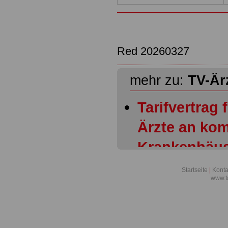
Red 20260327
mehr zu:
TV-Är
Tarifvertrag
Ärzte an ko
Krankenhäus
Vereinigung
Startseite
|
Konta
www.t
Arbeitgeberv
Ärzte/VKA) -
Tarifvertrag