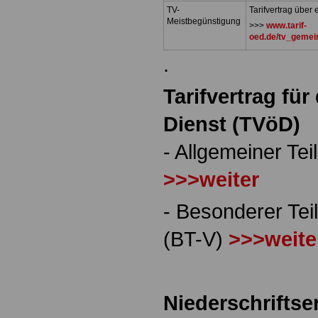
TV-
Tarifvertrag über
Meistbegünstigung
>>>
www.tarif-
oed.de/tv_gemei
.
Tarifvertrag für
Dienst (TVöD)
- Allgemeiner Teil
>>>weiter
- Besonderer Tei
(BT-V)
>>>weite
Niederschriftse