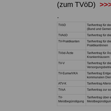
(zum TVöD)
>>>
.
TVöD
Tarifvertrag für d
(Bund und Gemei
TVAöD
Tarifvertrag für 
TV-Praktikanten
Tarifvertrag für di
Praktikantinnen
TVöd-Ärzte
Tarifvertrag für 
Krankenhäusern
TV-V
Tarifvertrag für 
Versorgungsbetri
TV-Eumw/VKA
Tarifvertrag Ent
kommunalen Die
ATV-K
Tarifvertrag Alt
TVsA
Tarifvertrag zur 
TV-
Tarifvertrag über 
Meistbegünstigung
Meistbegünstigu
.