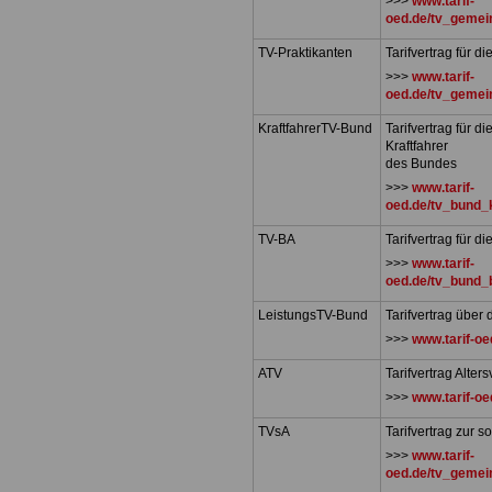
>>>
www.tarif-
oed.de/tv_gemei
TV-Praktikanten
Tarifvertrag für d
>>>
www.tarif-
oed.de/tv_gemei
KraftfahrerTV-Bund
Tarifvertrag für d
Kraftfahrer
des Bundes
>>>
www.tarif-
oed.de/tv_bund_k
TV-BA
Tarifvertrag für d
>>>
www.tarif-
oed.de/tv_bund_
LeistungsTV-Bund
Tarifvertrag über
>>>
www.tarif-oe
ATV
Tarifvertrag Alter
>>>
www.tarif-oe
TVsA
Tarifvertrag zur 
>>>
www.tarif-
oed.de/tv_gemei