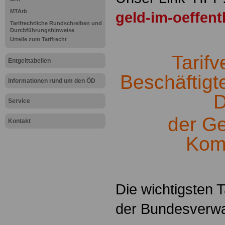
MTArb
geld-im-oeffent
Tarifrechtliche Rundschreiben und
Durchführungshinweise
.
Urteile zum Tarifrecht
Tarifv
Entgelttabellen
Beschäftigte
Informationen rund um den ÖD
D
Service
der G
Kontakt
Ko
.
Die wichtigsten T
der Bundesverwal