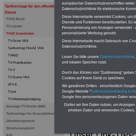
europäischer Datenschutzvorschriften wide
Tarifverträge für den öffentlichen
Datenschutzrichtlinie für elektronische Komm
PDF-SERVICE "Beamtinnen u
Dienst
Diese Internetseite verwendet Cookies, um 
Für nur 15 Euro (inkl. MwSt.) 
TVöD Bund
Dienste und Funktionen bereitzustellen. Es
können Sie mehr als zehn B
TV-Länder
Personalisierung von Anzeigen verwendet - un
und Beamte sowie Öffentlicher
personalisierte Werbung genutzt.
TVöD Gemeinden
ausdrucken. Der PDF-SERVICE
zum Tarifrecht für den öffen
Diese Internetseite macht Gebrauch von Cooki
TV-Ärzte VKA
das mindestens einmal im Jahr 
Datenschutzrichtlinie.
Tarifvertrag FlexAZ VKA
Komfort: Sie können aus d
TVAöD
Lesen Sie bitte unsere
Datenschutzrichtlinie
,
direkt zur weiterführenden 
und lokalen Speicher nutzt.
TV-Praktikanten
mehrere OnlineBücher bzw. w
Beamtinnen und Beamte mit de
TV-V
Durch das Klicken von "Zustimmung" geben Sie
und Ländern, Beamtenversorg
TV-Eumw VKA
Cookies auf Ihrem Gerät zu speichern.
Nebentätig-keitsrecht für Be
ATV-K
Wir gewähren Dritten - einschließlich Google -
wir ausgewählte Links, z.B. N
Google-Website "
Datenschutzerklärung & N
Teilzeitantrag usw.
>>>hier z
TVsA
Google ihre personenbezogenen Daten verw
TV-Meistbegünstigung
Hier den schufa
Dürfen wir Ihre Daten nutzen, um Anzeigen 
Sonstige TV Kirche AWO
erheben Daten und verwenden Cookies, 
Sigma Kreditba
Tarifverträge für Auszubildende
Überleitungsrecht
Strukturausgleich
Unser Link-TIPP:
BAT