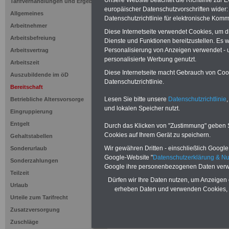
Tarifverhandlungen und Ergebnisse
zum Tarifrecht für den öffen
europäischer Datenschutzvorschriften wide
Allgemeines
das mindestens einmal im Jahr 
Datenschutzrichtlinie für elektronische Komm
Komfort: Sie können aus d
Arbeitnehmer
Diese Internetseite verwendet Cookies, um 
direkt zur weiterführenden 
Arbeitsbefreiung
Dienste und Funktionen bereitzustellen. Es
mehrere OnlineBücher bzw. w
Personalisierung von Anzeigen verwendet - un
Arbeitsvertrag
Beamtinnen und Beamte mit de
personalisierte Werbung genutzt.
und Ländern, Beamtenversorg
Arbeitszeit
Nebentätig-keitsrecht für Be
Diese Internetseite macht Gebrauch von Cooki
Auszubildende im öD
Datenschutzrichtlinie.
wir ausgewählte Links, z.B. N
Bereitschaft
Teilzeitantrag usw.
>>>hier z
Lesen Sie bitte unsere
Datenschutzrichtlinie
,
Betriebliche Altersvorsorge
Hier den schufa
und lokalen Speicher nutzt.
Eingruppierung
Entgelt
Sigma Kreditba
Durch das Klicken von "Zustimmung" geben Sie
Cookies auf Ihrem Gerät zu speichern.
Gehaltstabellen
Wir gewähren Dritten - einschließlich Google -
Sonderurlaub
Google-Website "
Datenschutzerklärung & N
Unsere Link-TIP
Sonderzahlungen
Google ihre personenbezogenen Daten verw
Teilzeit
Dürfen wir Ihre Daten nutzen, um Anzeigen 
I
www.rund-ums
Urlaub
erheben Daten und verwenden Cookies, 
Urteile zum Tarifrecht
oeffentlichen-d
Zusatzversorgung
Zuschläge