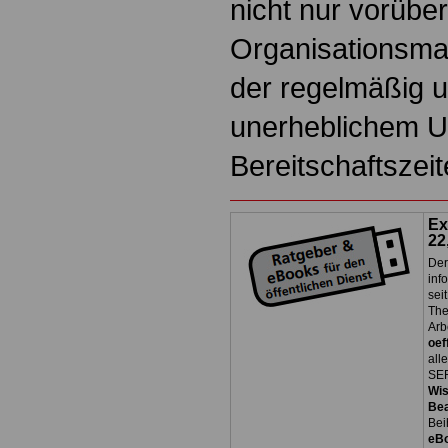
nicht nur vorübe
Organisationsma
der regelmäßig u
unerheblichem 
Bereitschaftszeit
Ex
22
Der
inf
sei
The
Arb
oef
all
SER
Wi
Be
Bei
eB