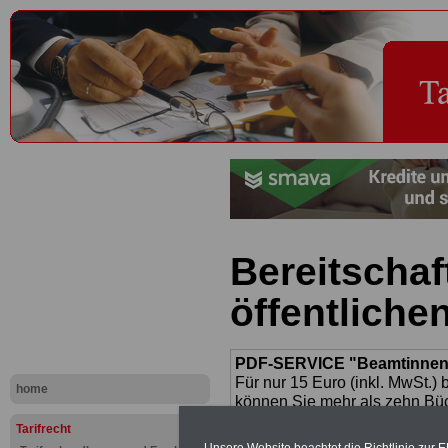
Bereitschaf
öffentliche
PDF-SERVICE "Beamtinnen u
Für nur 15 Euro (inkl. MwSt.) 
home
können Sie mehr als zehn B
und Beamte sowie Öffentlicher
Tarifrecht
ausdrucken. Der PDF-SERVICE
Unsere Website beachtet die Richtlinie zur 