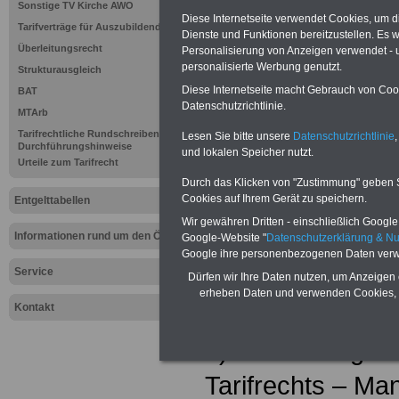
Sonstige TV Kirche AWO
Diese Internetseite verwendet Cookies, um 
vom 8. Juni 200
Tarifverträge für Auszubildende
Dienste und Funktionen bereitzustellen. Es
Überleitungsrecht
Personalisierung von Anzeigen verwendet - un
§ 1 Geltungsber
personalisierte Werbung genutzt.
Strukturausgleich
Diese Internetseite macht Gebrauch von Cooki
BAT
(1) Dieser Tarifver
Datenschutzrichtlinie.
MTArb
Beschäftigte, die
Tarifrechtliche Rundschreiben und
Lesen Sie bitte unsere
Datenschutzrichtlinie
,
Durchführungshinweise
und lokalen Speicher nutzt.
Urteile zum Tarifrecht
Geltungsbereich 
Durch das Klicken von "Zustimmung" geben Sie
Cookies auf Ihrem Gerät zu speichern.
Entgelttabellen
nachstehenden
Wir gewähren Dritten - einschließlich Google -
Informationen rund um den ÖD
Google-Website "
Datenschutzerklärung & N
Tarifverträge
Google ihre personenbezogenen Daten verw
Service
a) Bundes-Angest
Dürfen wir Ihre Daten nutzen, um Anzeigen 
erheben Daten und verwenden Cookies, 
Kontakt
(BAT),
b) Tarifvertrag 
Tarifrechts – Mant