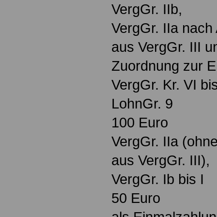
VergGr. IIb,
VergGr. IIa nach 
aus VergGr. III u
Zuordnung zur E
VergGr. Kr. VI bis
LohnGr. 9
100 Euro
VergGr. IIa (ohne
aus VergGr. III),
VergGr. Ib bis I
50 Euro
als Einmalzahlun