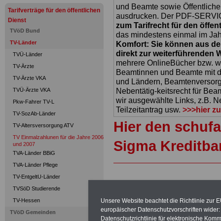
und Beamte sowie Öffentlicher
Tarifverträge für den öffentlichen
ausdrucken. Der PDF-SERVICE
Dienst
zum Tarifrecht für den öffen
TVöD Bund
das mindestens einmal im Jahr 
TV-Länder
Komfort: Sie können aus d
direkt zur weiterführenden 
TVÜ-Länder
mehrere OnlineBücher bzw. w
TV-Ärzte
Beamtinnen und Beamte mit de
TV-Ärzte VKA
und Ländern, Beamtenversorg
Nebentätig-keitsrecht für Be
TVÜ-Ärzte VKA
wir ausgewählte Links, z.B. N
Pkw-Fahrer TV-L
Teilzeitantrag usw.
>>>hier z
TV-SozAb-Länder
Hier den schufa
TV-Altersversorgung ATV
TV Einmalzahlunen für die Jahre 2006
Sigma Kreditba
und 2007
TVA-Länder BBiG
TVA-Länder Pflege
TV-EntgeltU-Länder
TVSöD Studierende
Tarifvertrag übe
TV-Hessen
Unsere Website beachtet die Richtlinie zur 
europäischer Datenschutzvorschriften wide
die Jahre 2006 
TVöD Gemeinden
Datenschutzrichtlinie für elektronische Komm