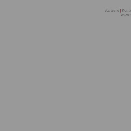
Startseite
|
Konta
www.t