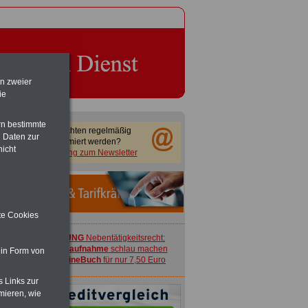
en zweier
ie
rn bestimmte
Sie möchten regelmäßig
 Daten zur
informiert werden?
nicht
Anmeldung zum Newsletter
ite Cookies
ACHTUNG
Nebentätigkeitsrecht:
vor Jobaufnahme
schlau machen
 in Form von
>>>
OnlineBuch
für nur 7,50 Euro
s Links zur
mieren, wie