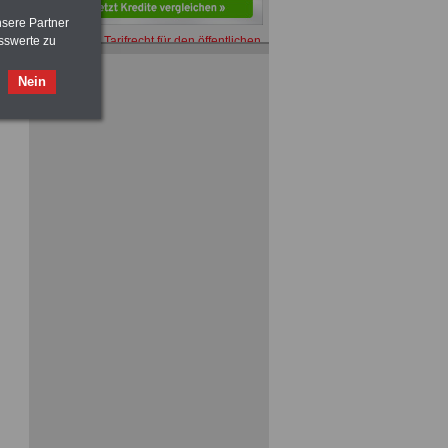
nsere Partner
ACHTUNG
Tarifrecht für den öffentlichen
sswerte zu
Dienst: TVöD und TV-L
>>>
OnlineBuch
für nur 7,50 Euro
Nein
ACHTUNG
Nebentätigkeitsrecht:
vor Jobaufnahme
schlau machen
>>>
OnlineBuch
für nur 7,50 Euro
ACHTUNG
Tarifrecht für den öffentlichen
Dienst: TVöD und TV-L
>>>
OnlineBuch
für nur 7,50 Euro