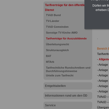
und Län
Tarifverträge für den öffentlichen
Dürfen wir I
für Bea
Dienst
erheben D
Nebenjo
TVöD Bund
Hier den
TV-Länder
TVöD Gemeinden
.
Sonstige TV Kirche AWO
.
Tarifverträge für Auszubildende
Überleitungsrecht
Bereich 
Strukturausgleich
Tarifvert
BAT
-
Allgeme
MTArb
- Anlage
Tarifrechtliche Rundschreiben und
- Anlage
Durchführungshinweise
- Anlage
Urteile zum Tarifrecht
- Anlage
Entgelttabellen
- Anlage
- Anlage
Informationen rund um den ÖD
TVAöD – 
TVAöD – 
Service
Übergang