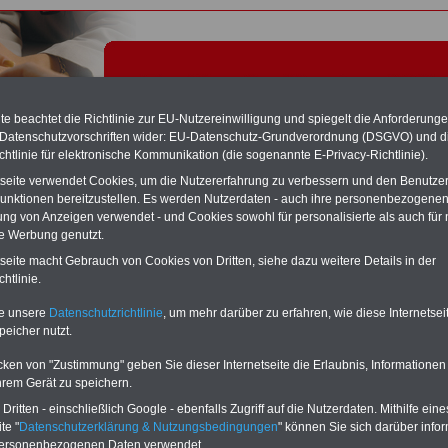
e beachtet die Richtlinie zur EU-Nutzereinwilligung und spiegelt die Anforderung
 Datenschutzvorschriften wider: EU-Datenschutz-Grundverordnung (DSGVO) und d
chtlinie für elektronische Kommunikation (die sogenannte E-Privacy-Richtlinie).
tseite verwendet Cookies, um die Nutzererfahrung zu verbessern und den Benutze
unktionen bereitzustellen. Es werden Nutzerdaten - auch ihre personenbezogenen
ung von Anzeigen verwendet - und Cookies sowohl für personalisierte als auch für 
te Werbung genutzt.
erträge für Auszubildende im öffentlichen Dienst des
tseite macht Gebrauch von Cookies von Dritten, siehe dazu weitere Details in der
s, der Länder oder der Gemeinden
htlinie.
te unsere
Datenschutzrichtlinie
, um mehr darüber zu erfahren, wie diese Internetse
RVICE "Beamtinnen und Beamte/Öffentlicher Dienst":
Für nur 15 Euro
peicher nutzt.
MwSt.) bei einer Laufzeit von 12 Monaten können Sie mehr als zehn Bücher
emenbereich Beamtinnen und Beamte sowie Öffentlicher Dienst
cken von "Zustimmung" geben Sie dieser Internetseite die Erlaubnis, Informationen
rladen, lesen und/oder ausdrucken. Der PDF-SERVICE bietet z.B. das
table eBook zum Tarifrecht für den öffentlichen Dienst (mit TVöD bzw.
hrem Gerät zu speichern.
das mindestens einmal im Jahr aktualisiert wird.
Besonderer Komfort: Sie
ritten - einschließlich Google - ebenfalls Zugriff auf die Nutzerdaten. Mithilfe eine
 aus dem eBook mit einer VerLINKung direkt zur weiterführenden
te "
Datenschutzerklärung & Nutzungsbedingungen
" können Sie sich darüber infor
e gelangen.
Daneben finden Sie mehrere OnlineBücher bzw. weitere eBooks:
personenbezogenen Daten verwendet.
wertes für Beamtinnen und Beamte mit der Besoldung, Beihilferecht in Bund