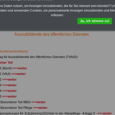
dern, Beamtenversorgungs-recht in Bund und Ländern, Nebentätig-keitsrecht
hre Daten nutzen, um Anzeigen einzublenden, die für Sie relevant sein könnten? U
mte und Arbeitnehmer). Daneben bieten wir ausgewählte Links, z.B.
aten und verwenden Cookies, um personalisierte Anzeigen einzublenden und Me
b, Musterformular für den Teilzeitantrag usw.
>>>hier zur Anmeldung
erfassen.
 schufafreien Kredit der Sigma Kreditbank beantragen!
Ja, ich stimme zu!
Auszubildende des öffentlichen Dienstes
Bundesverwwaltung:
rag für Auszubildende des öffentlichen Dienstes (TVAöD)
iner Teil
 1 (Bund)
>>>weiter
 1 (VKA)
>>>weiter
 2
>>>weiter
 3
>>>weiter
 4
>>>weiter
 5
>>>weiter
Besonderer Teil BBiG
>>>weiter
Besonderer Teil Pflege
>>>weiter
sregelungen für Schülerinnen/Schüler in der Altenpflege - Anlage 5 -
>>>weiter