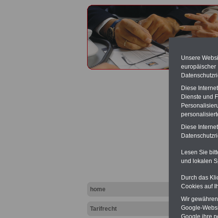
Unsere Websit
europäischer
Datenschutzri
Diese Interne
Dienste und F
Personalisier
personalisier
Tarifv
Diese Interne
Bunde
Datenschutzric
Lesen Sie bit
PDF-SE
und lokalen S
(inkl. 
zum Th
Durch das Kli
herunte
komfor
Cookies auf I
home
TV-L)
, 
Wir gewähren D
können
Google-Websi
Tarifrecht
Websit
Google ihre 
Wissens