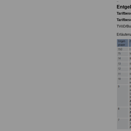
..
Entge
Tarifbes
Tarifbes
TVöD/Bun
Erläuter