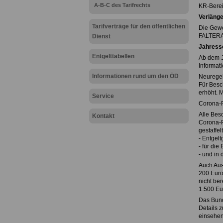
A-B-C des Tarifrechts
KR-Berei
Verlänge
Tarifverträge für den öffentlichen
Die Gewe
FALTERAr
Dienst
Jahress
Entgelttabellen
Ab dem J
Informat
Informationen rund um den ÖD
Neuregel
Für Besc
erhöht. 
Service
Corona-
Alle Bes
Kontakt
Corona-P
gestaffelt
- Entgelt
- für die
- und in
Auch Aus
200 Euro
nicht be
1.500 Eu
Das Bund
Details 
einsehen