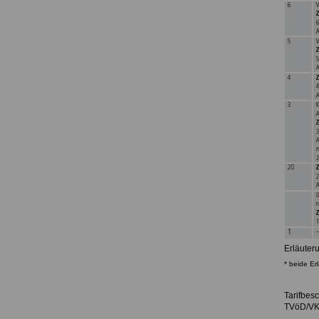
Erläuter
* beide Er
Tarifbes
TVöD/VKA