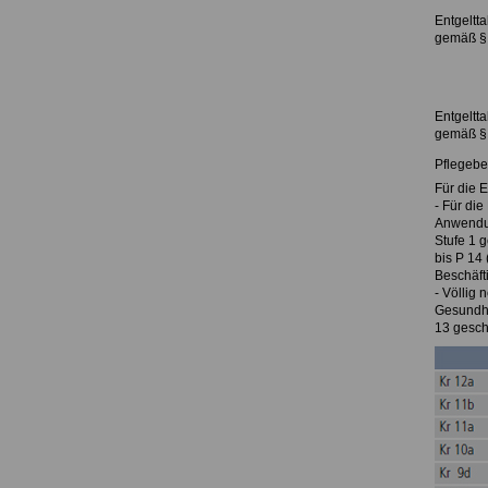
Entgeltta
gemäß § 
Entgeltta
gemäß § 
Pflegebe
Für die 
- Für die
Anwendung
Stufe 1 g
bis P 14 
Beschäfti
- Völlig 
Gesundhe
13 gesch