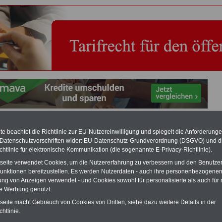
stabellen im öffentlichen Dienst (Bund, Länder, Kommunen
e beachtet die Richtlinie zur EU-Nutzereinwilligung und spiegelt die Anforderung
 Datenschutzvorschriften wider: EU-Datenschutz-Grundverordnung (DSGVO) und d
RVICE "Beamtinnen und Beamte/Öffentlicher Dienst":
Für nur 15 Euro
chtlinie für elektronische Kommunikation (die sogenannte E-Privacy-Richtlinie).
MwSt.) bei einer Laufzeit von 12 Monaten können Sie mehr als zehn Bücher
tseite verwendet Cookies, um die Nutzererfahrung zu verbessern und den Benutze
emenbereich Beamtinnen und Beamte sowie Öffentlicher Dienst
unktionen bereitzustellen. Es werden Nutzerdaten - auch ihre personenbezogenen
rladen, lesen und/oder ausdrucken. Der PDF-SERVICE bietet z.B. das
table eBook zum Tarifrecht für den öffentlichen Dienst (mit TVöD bzw.
ung von Anzeigen verwendet - und Cookies sowohl für personalisierte als auch für 
das mindestens einmal im Jahr aktualisiert wird.
Besonderer Komfort: Sie
te Werbung genutzt.
 aus dem eBook mit einer VerLINKung direkt zur weiterführenden
tseite macht Gebrauch von Cookies von Dritten, siehe dazu weitere Details in der
e gelangen.
Daneben finden Sie mehrere OnlineBücher bzw. weitere eBooks:
htlinie.
wertes für Beamtinnen und Beamte mit der Besoldung, Beihilferecht in Bund
dern, Beamtenversorgungs-recht in Bund und Ländern, Nebentätig-keitsrecht