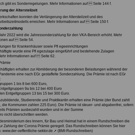
ch gibt es Sonderregelungen. Mehr Informationen auf  Seite 144 f.
rung der Altersteilzeit
rkschaften konnten die Verlängerung der Altersteilzeit und des
beitszeitmodells erreichen. Mehr Informationen auf  Seite 150 f.
onderzahlung
ahr 2022 wird die Jahressonderzahlung für den VKA-Bereich erhöht. Mehr
ionen auf  Seite 54.
ungen für Krankenhäuser sowie Pfl egeeinrichtungen
häftigte wurde eine Pfl egezulage eingeführt und bestehende Zulagen
Mehr Informationen auf  Seite 62.
Prämie
chäftigten erhalten zur Abmilderung der besonderen Belastungen während der
andemie eine nach EGr. gestaffelte Sonderzahlung. Die Prämie ist nach EGr
:
gruppen 1 bis 8 bei 600 Euro,
 Entgeltgruppen 9a bis 12 bei 400 Euro
 den Entgeltgruppen 13 bis 15 bei 300 Euro.
zubildende, Studierende und Praktikantin erhalten eine Prämie (der Bund zahlt
, die Kommunen zahlen 225 Euro). Die Prämie ist steuer- und abgabenfrei, sofern
reits Prämien ausbezahlt wurden und in der Summe
ro nicht überschritten werden.
esministerium des Innern, für Bau und Heimat hat in einem Rundschreiben die
zur Zahlung der Corona Prämie geregelt. Das Rundschreiben können Sie hier
: www.der-oeffentliche-sektor.de ➚ (BMI-Rundschreiben)