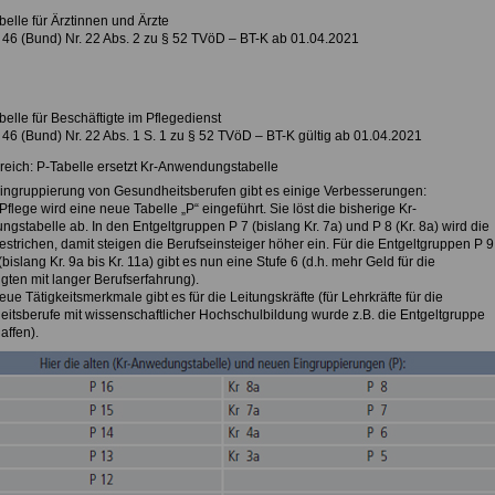
belle für Ärztinnen und Ärzte
46 (Bund) Nr. 22 Abs. 2 zu § 52 TVöD – BT-K ab 01.04.2021
belle für Beschäftigte im Pflegedienst
46 (Bund) Nr. 22 Abs. 1 S. 1 zu § 52 TVöD – BT-K gültig ab 01.04.2021
reich: P-Tabelle ersetzt Kr-Anwendungstabelle
Eingruppierung von Gesundheitsberufen gibt es einige Verbesserungen:
 Pflege wird eine neue Tabelle „P“ eingeführt. Sie löst die bisherige Kr-
stabelle ab. In den Entgeltgruppen P 7 (bislang Kr. 7a) und P 8 (Kr. 8a) wird die
estrichen, damit steigen die Berufseinsteiger höher ein. Für die Entgeltgruppen P 9
(bislang Kr. 9a bis Kr. 11a) gibt es nun eine Stufe 6 (d.h. mehr Geld für die
gten mit langer Berufserfahrung).
neue Tätigkeitsmerkmale gibt es für die Leitungskräfte (für Lehrkräfte für die
itsberufe mit wissenschaftlicher Hochschulbildung wurde z.B. die Entgeltgruppe
affen).