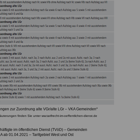
ungen zur Zuordnung alte VGr/alte LGr – VKA Gemeinden*
läuterungen finden Sie unter ww.tarifrecht-im-oeffentlichen-dienst.de
chäftigte im öffentlichen Dienst (TVöD) – Gemeinden
 ab 01.04.2021 – Tarifgebiet West und Ost