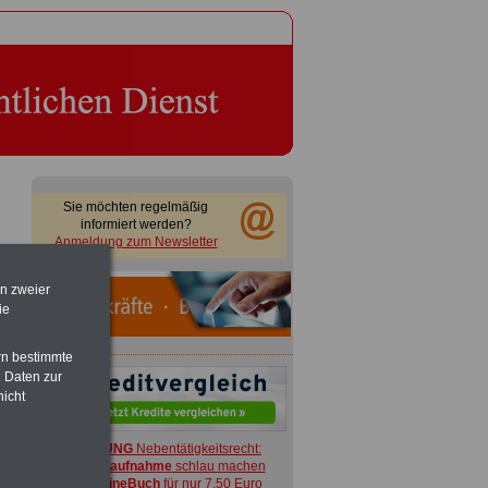
Sie möchten regelmäßig
informiert werden?
Anmeldung zum Newsletter
)
en zweier
ie
rn bestimmte
 Daten zur
nicht
ACHTUNG
Nebentätigkeitsrecht:
vor Jobaufnahme
schlau machen
>>>
OnlineBuch
für nur 7,50 Euro