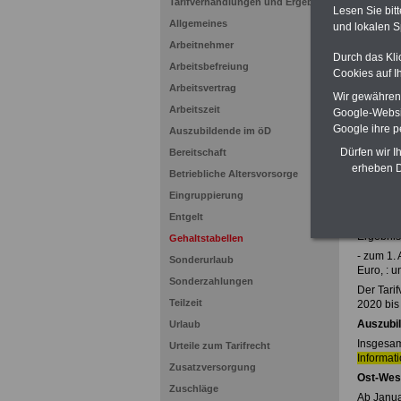
Tarifverhandlungen und Ergebnisse
für Bea
Lesen Sie bit
Allgemeines
Nebenjo
und lokalen S
Hier den
Arbeitnehmer
Durch das Kli
Arbeitsbefreiung
Cookies auf I
Arbeitsvertrag
Tarif
Wir gewähren D
Arbeitszeit
Google-Websi
Der Bund
Google ihre 
der Tarif
Auszubildende im öD
öffentli
Dürfen wir I
Bereitschaft
Seehofer
erheben D
verhandel
Betriebliche Altersvorsorge
auch in d
Eingruppierung
erhalten 
Entgelt
Das Tarif
Ergebnis
Gehaltstabellen
- zum 1.
Sonderurlaub
Euro, : u
Sonderzahlungen
Der Tari
Teilzeit
2020 bis
Auszubil
Urlaub
Insgesam
Urteile zum Tarifrecht
Informat
Zusatzversorgung
Ost-West
Zuschläge
Ab Janua