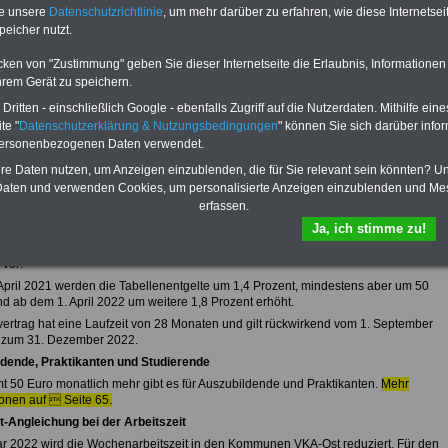
mte und Arbeitnehmer). Daneben bieten wir ausgewählte Links, z.B.
te unsere
Datenschutzrichtlinie
, um mehr darüber zu erfahren, wie diese Internetse
b, Musterformular für den Teilzeitantrag usw.
>>>hier zur Anmeldung
peicher nutzt.
 schufafreien Kredit der Sigma Kreditbank beantragen!
cken von "Zustimmung" geben Sie dieser Internetseite die Erlaubnis, Informationen
hrem Gerät zu speichern.
einigung bei Bund und Kommunen (TVöD)
ritten - einschließlich Google - ebenfalls Zugriff auf die Nutzerdaten. Mithilfe eine
te "
Datenschutzerklärung & Nutzungsbedingungen
" können Sie sich darüber infor
 und die Vereinigung der kommunalen Arbeitgeberverbände (VKA) haben sich in
personenbezogenen Daten verwendet.
runde 2020 mit den Gewerkschaften für die rund 2,3 Millionen Beschäftigten im
chen Dienst auf ein Ergebnis verständigt. Der Verhandlungsführer des Bundes, Horst
hre Daten nutzen, um Anzeigen einzublenden, die für Sie relevant sein könnten? U
 fasst sein Statement wie folgt zusammen: „Wir haben hart und lange miteinander
aten und verwenden Cookies, um personalisierte Anzeigen einzublenden und Me
t, aber es hat sich gelohnt. Auf den öffentlichen Dienst ist Verlass. Das hat sich
erfassen.
er Vergangenheit häufig in historischen Situationen gezeigt. Mit dem Tarifabschlus
unsere Beschäftigten im öffentlichen Dienst die Wertschätzung, die sie verdienen.“
Ja, ich stimme zu!
ergebnis ist in einem 10-seitigen Einigungspapier festgehalten und sieht folgende
 vor:
 April 2021 werden die Tabellenentgelte um 1,4 Prozent, mindestens aber um 50
nd ab dem 1. April 2022 um weitere 1,8 Prozent erhöht.
fvertrag hat eine Laufzeit von 28 Monaten und gilt rückwirkend vom 1. September
 zum 31. Dezember 2022.
dende, Praktikanten und Studierende
t 50 Euro monatlich mehr gibt es für Auszubildende und Praktikanten.
Mehr
ionen auf  Seite 65.
-Angleichung bei der Arbeitszeit
r 2022 wird die Wochenarbeitszeit in den Kommunen VKA-Ost reduziert. Für den