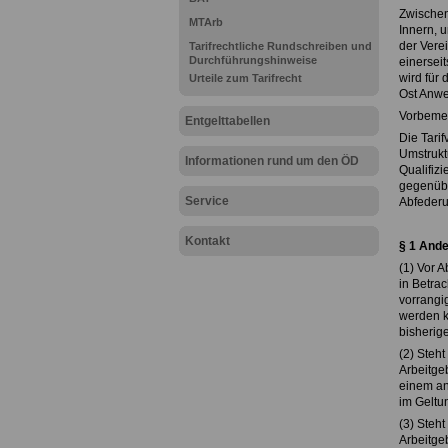
Zwischen
MTArb
Innern, 
der Vere
Tarifrechtliche Rundschreiben und
Durchführungshinweise
einersei
wird für 
Urteile zum Tarifrecht
Ost Anwe
Vorbeme
Entgelttabellen
Die Tarif
Umstrukt
Informationen rund um den ÖD
Qualifiz
gegenübe
Service
Abfederu
Kontakt
§ 1 Ande
(1) Vor A
in Betra
vorrangig
werden kö
bisherig
(2) Steht
Arbeitge
einem an
im Geltu
(3) Steht
Arbeitge