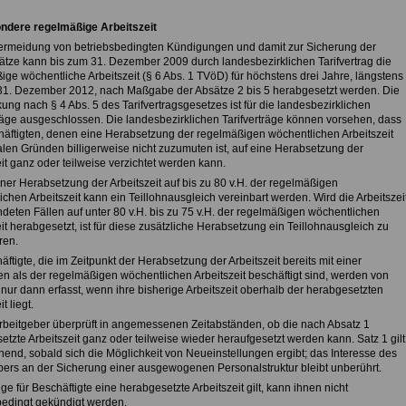
ndere regelmäßige Arbeitszeit
Vermeidung von betriebsbedingten Kündigungen und damit zur Sicherung der
lätze kann bis zum 31. Dezember 2009 durch landesbezirklichen Tarifvertrag die
ge wöchentliche Arbeitszeit (§ 6 Abs. 1 TVöD) für höchstens drei Jahre, längstens
31. Dezember 2012, nach Maßgabe der Absätze 2 bis 5 herabgesetzt werden. Die
ng nach § 4 Abs. 5 des Tarifvertragsgesetzes ist für die landesbezirklichen
träge ausgeschlossen. Die landesbezirklichen Tarifverträge können vorsehen, dass
häftigten, denen eine Herabsetzung der regelmäßigen wöchentlichen Arbeitszeit
alen Gründen billigerweise nicht zuzumuten ist, auf eine Herabsetzung der
it ganz oder teilweise verzichtet werden kann.
iner Herabsetzung der Arbeitszeit auf bis zu 80 v.H. der regelmäßigen
chen Arbeitszeit kann ein Teillohnausgleich vereinbart werden. Wird die Arbeitszei
ndeten Fällen auf unter 80 v.H. bis zu 75 v.H. der regelmäßigen wöchentlichen
it herabgesetzt, ist für diese zusätzliche Herabsetzung ein Teillohnausgleich zu
ren.
äftigte, die im Zeitpunkt der Herabsetzung der Arbeitszeit bereits mit einer
en als der regelmäßigen wöchentlichen Arbeitszeit beschäftigt sind, werden von
nur dann erfasst, wenn ihre bisherige Arbeitszeit oberhalb der herabgesetzten
t liegt.
Arbeitgeber überprüft in angemessenen Zeitabständen, ob die nach Absatz 1
tzte Arbeitszeit ganz oder teilweise wieder heraufgesetzt werden kann. Satz 1 gilt
hend, sobald sich die Möglichkeit von Neueinstellungen ergibt; das Interesse des
bers an der Sicherung einer ausgewogenen Personalstruktur bleibt unberührt.
ge für Beschäftigte eine herabgesetzte Arbeitszeit gilt, kann ihnen nicht
bedingt gekündigt werden.