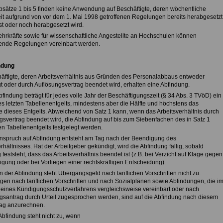
Absätze 1 bis 5 finden keine Anwendung auf Beschäftigte, deren wöchentliche
eit aufgrund von vor dem 1. Mai 1998 getroffenen Regelungen bereits herabgesetzt
st oder noch herabgesetzt wird.
Lehrkräfte sowie für wissenschaftliche Angestellte an Hochschulen können
nde Regelungen vereinbart werden.
ndung
häftigte, deren Arbeitsverhältnis aus Gründen des Personalabbaus entweder
t oder durch Auflösungsvertrag beendet wird, erhalten eine Abfindung.
bfindung beträgt für jedes volle Jahr der Beschäftigungszeit (§ 34 Abs. 3 TVöD) ein
es letzten Tabellenentgelts, mindestens aber die Hälfte und höchstens das
e dieses Entgelts. Abweichend von Satz 1 kann, wenn das Arbeitsverhältnis durch
gsvertrag beendet wird, die Abfindung auf bis zum Siebenfachen des in Satz 1
n Tabellenentgelts festgelegt werden.
Anspruch auf Abfindung entsteht am Tag nach der Beendigung des
rhältnisses. Hat der Arbeitgeber gekündigt, wird die Abfindung fällig, sobald
 feststeht, dass das Arbeitsverhältnis beendet ist (z.B. bei Verzicht auf Klage gegen
igung oder bei Vorliegen einer rechtskräftigen Entscheidung).
 der Abfindung steht Übergangsgeld nach tariflichen Vorschriften nicht zu.
gen nach tariflichen Vorschriften und nach Sozialplänen sowie Abfindungen, die i
ines Kündigungsschutzverfahrens vergleichsweise vereinbart oder nach
gsantrag durch Urteil zugesprochen werden, sind auf die Abfindung nach diesem
trag anzurechnen.
Abfindung steht nicht zu, wenn