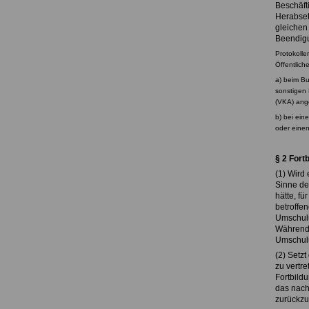
Beschäfti
Herabset
gleichen
Beendig
Protokolle
Öffentlich
a) beim B
sonstigen 
(VKA) ang
b) bei ein
oder einen
§ 2 Fort
(1) Wird 
Sinne de
hätte, fü
betroffen
Umschulun
Während d
Umschulun
(2) Setz
zu vertr
Fortbild
das nach
zurückzu