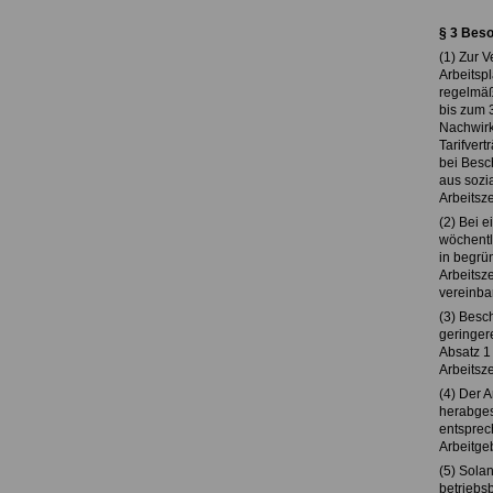
§ 3 Beso
(1) Zur 
Arbeitsp
regelmäßi
bis zum 
Nachwirku
Tarifver
bei Besc
aus sozi
Arbeitsze
(2) Bei e
wöchentli
in begrü
Arbeitsze
vereinba
(3) Besch
geringer
Absatz 1 
Arbeitszei
(4) Der 
herabgese
entsprec
Arbeitge
(5) Solan
betriebs