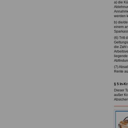
a) die K
Ablehnun
Annahme 
werden ka
b) die/d
einem an
Sparkas
(6) Tritt
Geltungs
die Zahl
Arbeitsv
liegende 
Abfindun
(7) Absa
Rente au
§ 5 In-Kr
Dieser Ta
außer Kra
Absicher