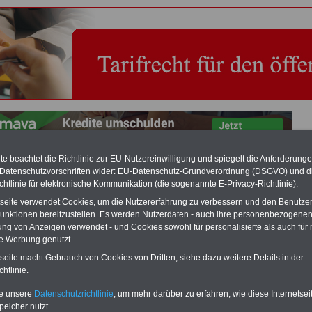
e beachtet die Richtlinie zur EU-Nutzereinwilligung und spiegelt die Anforderung
 Datenschutzvorschriften wider: EU-Datenschutz-Grundverordnung (DSGVO) und d
einden: Tarifvertrag zur sozialen Absicherung (TVsA)
chtlinie für elektronische Kommunikation (die sogenannte E-Privacy-Richtlinie).
tseite verwendet Cookies, um die Nutzererfahrung zu verbessern und den Benutze
RVICE "Beamtinnen und Beamte/Öffentlicher Dienst":
Für nur 15 Euro
unktionen bereitzustellen. Es werden Nutzerdaten - auch ihre personenbezogenen
MwSt.) bei einer Laufzeit von 12 Monaten können Sie mehr als zehn Bücher
ung von Anzeigen verwendet - und Cookies sowohl für personalisierte als auch für 
emenbereich Beamtinnen und Beamte sowie Öffentlicher Dienst
te Werbung genutzt.
rladen, lesen und/oder ausdrucken. Der PDF-SERVICE bietet z.B. das
table eBook zum Tarifrecht für den öffentlichen Dienst (mit TVöD bzw.
tseite macht Gebrauch von Cookies von Dritten, siehe dazu weitere Details in der
das mindestens einmal im Jahr aktualisiert wird.
Besonderer Komfort: Sie
htlinie.
 aus dem eBook mit einer VerLINKung direkt zur weiterführenden
e gelangen.
Daneben finden Sie mehrere OnlineBücher bzw. weitere eBooks:
te unsere
Datenschutzrichtlinie
, um mehr darüber zu erfahren, wie diese Internetse
wertes für Beamtinnen und Beamte mit der Besoldung, Beihilferecht in Bund
peicher nutzt.
dern, Beamtenversorgungs-recht in Bund und Ländern, Nebentätig-keitsrecht