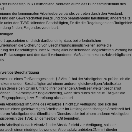
 der Bundesrepublik Deutschland, vertreten durch das Bundesministerium des
und
inigung der kommunalen Arbeitgeberverbände, vertreten durch den Vorstand,
ts und den Gewerkschaften (ver.di und dbb beamtenbund taruifunion) andererseits
die unter den TVöD fallenden Beschäftigten, für die die Regelungen des Tarifgebiet
ndung finden, Folgendes vereinbart:
rkungen
vertragsparteien sind sich darüber einig, dass bei erforderlichen
urierungen die Sicherung von Beschäftigungsmöglichkeiten sowie die
ierung der Beschäftigten unter Nutzung aller bestehenden Möglichkeiten Vorrang ha
r Entlassungen und den damit verbundenen Maßnahmen zur sozialverträglichen
ng.
rweitige Beschäftigung
bschluss eines Tarifvertrages nach § 3 Abs. 1 hat der Arbeitgeber zu prüfen, ob die
cht kommenden Beschäftigten auf einem anderen gleichwertigen Arbeitsplatz
 an demselben Ort im Umfang ihrer bisherigen Arbeitszeit weiter beschäftigt
nnen. Ein Arbeitsplatz ist gleichwertig, wenn sich durch die neue Tätigkeit die
e Eingruppierung bzw. Einreihung nicht ändert.
 ein Arbeitsplatz im Sinne des Absatzes 1 nicht zur Verfügung, soll sich der
ber um einen gleichwertigen Arbeitsplatz im Umfang der bisherigen Arbeitszeit bei
deren Arbeitgeber des öffentlichen Dienstes oder bei einem anderen Arbeitgeber
ngsbereich des TVöD an demselben Ort bemühen.
 ein Arbeitsplatz nach Absatz 1 oder Absatz 2 nicht zur Verfügung, soll der
ber auch einen niedriger bewerteten Arbeitsplatz anbieten.2Nimmt die/der