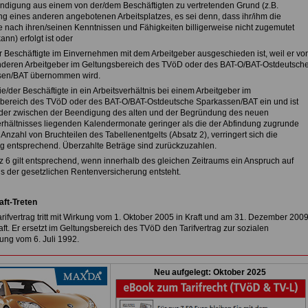
ündigung aus einem von der/dem Beschäftigten zu vertretenden Grund (z.B.
g eines anderen angebotenen Arbeitsplatzes, es sei denn, dass ihr/ihm die
nach ihren/seinen Kenntnissen und Fähigkeiten billigerweise nicht zugemutet
nn) erfolgt ist oder
er Beschäftigte im Einvernehmen mit dem Arbeitgeber ausgeschieden ist, weil er vo
deren Arbeitgeber im Geltungsbereich des TVöD oder des BAT-O/BAT-Ostdeutsch
sen/BAT übernommen wird.
 die/der Beschäftigte in ein Arbeitsverhältnis bei einem Arbeitgeber im
bereich des TVöD oder des BAT-O/BAT-Ostdeutsche Sparkassen/BAT ein und ist
 der zwischen der Beendigung des alten und der Begründung des neuen
erhältnisses liegenden Kalendermonate geringer als die der Abfindung zugrunde
Anzahl von Bruchteilen des Tabellenentgelts (Absatz 2), verringert sich die
g entsprechend. Überzahlte Beträge sind zurückzuzahlen.
tz 6 gilt entsprechend, wenn innerhalb des gleichen Zeitraums ein Anspruch auf
s der gesetzlichen Rentenversicherung entsteht.
aft-Treten
rifvertrag tritt mit Wirkung vom 1. Oktober 2005 in Kraft und am 31. Dezember 200
ft. Er ersetzt im Geltungsbereich des TVöD den Tarifvertrag zur sozialen
ung vom 6. Juli 1992.
Neu aufgelegt: Oktober 2025