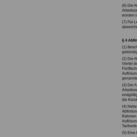
(6) Die 
Arbeitsz
worden i
(7) Für 
abweiche
§ 4 Abfi
(1) Besc
gekündig
(2) Die A
Viertel d
Fünffach
Auflösun
genannte
(3) Der 
Arbeitsve
endgültig
die Künd
(4) Neben
Abfindun
Rahmen e
Auflösun
Tarifver
(5) Eine 