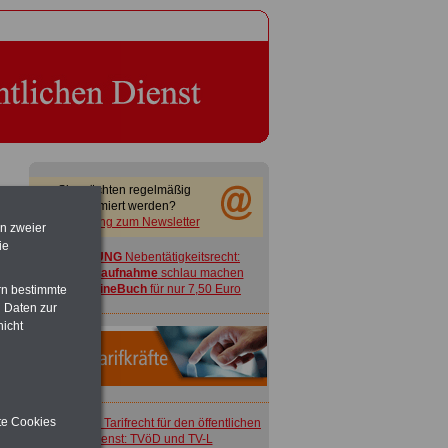
Sie möchten regelmäßig
informiert werden?
Anmeldung zum Newsletter
en zweier
ie
ACHTUNG
Nebentätigkeitsrecht:
vor Jobaufnahme
schlau machen
>>>
OnlineBuch
für nur 7,50 Euro
rn bestimmte
 Daten zur
nicht
ite Cookies
ACHTUNG
Tarifrecht für den öffentlichen
Dienst: TVöD und TV-L