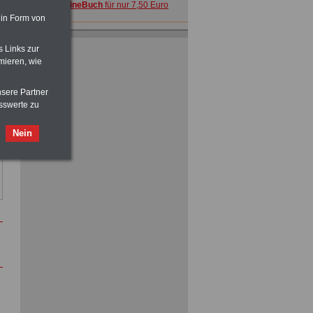
>>>
OnlineBuch
für nur 7,50 Euro
 in Form von
s Links zur
mieren, wie
ACHTUNG
Nebentätigkeitsrecht:
nsere Partner
vor Jobaufnahme
schlau machen
sswerte zu
>>>
OnlineBuch
für nur 7,50 Euro
Nein
ACHTUNG
Tarifrecht für den öffentlichen
Dienst: TVöD und TV-L
>>>
OnlineBuch
für nur 7,50 Euro