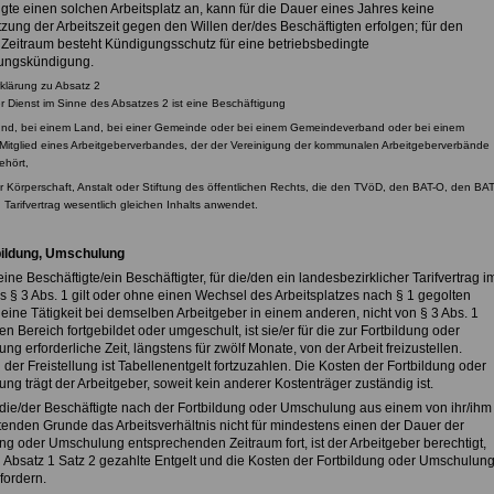
gte einen solchen Arbeitsplatz an, kann für die Dauer eines Jahres keine
zung der Arbeitszeit gegen den Willen der/des Beschäftigten erfolgen; für den
 Zeitraum besteht Kündigungsschutz für eine betriebsbedingte
ungskündigung.
rklärung zu Absatz 2
er Dienst im Sinne des Absatzes 2 ist eine Beschäftigung
und, bei einem Land, bei einer Gemeinde oder bei einem Gemeindeverband oder bei einem
Mitglied eines Arbeitgeberverbandes, der der Vereinigung der kommunalen Arbeitgeberverbände
ehört,
er Körperschaft, Anstalt oder Stiftung des öffentlichen Rechts, die den TVöD, den BAT-O, den BA
 Tarifvertrag wesentlich gleichen Inhalts anwendet.
bildung, Umschulung
eine Beschäftigte/ein Beschäftigter, für die/den ein landesbezirklicher Tarifvertrag i
s § 3 Abs. 1 gilt oder ohne einen Wechsel des Arbeitsplatzes nach § 1 gegolten
r eine Tätigkeit bei demselben Arbeitgeber in einem anderen, nicht von § 3 Abs. 1
en Bereich fortgebildet oder umgeschult, ist sie/er für die zur Fortbildung oder
g erforderliche Zeit, längstens für zwölf Monate, von der Arbeit freizustellen.
er Freistellung ist Tabellenentgelt fortzuzahlen. Die Kosten der Fortbildung oder
g trägt der Arbeitgeber, soweit kein anderer Kostenträger zuständig ist.
t die/der Beschäftigte nach der Fortbildung oder Umschulung aus einem von ihr/ihm
etenden Grunde das Arbeitsverhältnis nicht für mindestens einen der Dauer der
ung oder Umschulung entsprechenden Zeitraum fort, ist der Arbeitgeber berechtigt,
 Absatz 1 Satz 2 gezahlte Entgelt und die Kosten der Fortbildung oder Umschulun
fordern.