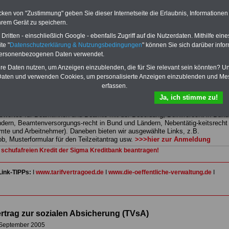
mte und Arbeitnehmer). Daneben bieten wir ausgewählte Links, z.B.
cken von "Zustimmung" geben Sie dieser Internetseite die Erlaubnis, Informationen
b, Musterformular für den Teilzeitantrag usw.
>>>hier zur Anmeldung
hrem Gerät zu speichern.
 schufafreien Kredit der Sigma Kreditbank beantragen!
ritten - einschließlich Google - ebenfalls Zugriff auf die Nutzerdaten. Mithilfe eine
te "
Datenschutzerklärung & Nutzungsbedingungen
" können Sie sich darüber infor
RVICE "Beamtinnen und Beamte/Öffentlicher Dienst":
Für nur 15 Euro
personenbezogenen Daten verwendet.
MwSt.) bei einer Laufzeit von 12 Monaten können Sie mehr als zehn Bücher
emenbereich Beamtinnen und Beamte sowie Öffentlicher Dienst
hre Daten nutzen, um Anzeigen einzublenden, die für Sie relevant sein könnten? U
rladen, lesen und/oder ausdrucken. Der PDF-SERVICE bietet z.B. das
aten und verwenden Cookies, um personalisierte Anzeigen einzublenden und Me
table eBook zum Tarifrecht für den öffentlichen Dienst (mit TVöD bzw.
erfassen.
das mindestens einmal im Jahr aktualisiert wird.
Besonderer Komfort: Sie
Ja, ich stimme zu!
 aus dem eBook mit einer VerLINKung direkt zur weiterführenden
e gelangen.
Daneben finden Sie mehrere OnlineBücher bzw. weitere eBooks:
wertes für Beamtinnen und Beamte mit der Besoldung, Beihilferecht in Bund
dern, Beamtenversorgungs-recht in Bund und Ländern, Nebentätig-keitsrecht
mte und Arbeitnehmer). Daneben bieten wir ausgewählte Links, z.B.
b, Musterformular für den Teilzeitantrag usw.
>>>hier zur Anmeldung
 schufafreien Kredit der Sigma Kreditbank beantragen!
ink-TIPPs:
I
www.tarifvertragoed.de
I
www.die-oeffentliche-verwaltung.de
I
ertrag zur sozialen Absicherung (TVsA)
 September 2005