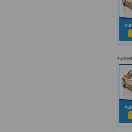
Red
202603