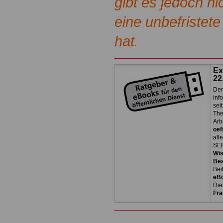
gibt es jedoch n
eine unbefristete
hat.
Ex
22
Der
inf
sei
The
Arb
oef
all
SER
Wi
Be
Bei
eB
Die
Fra