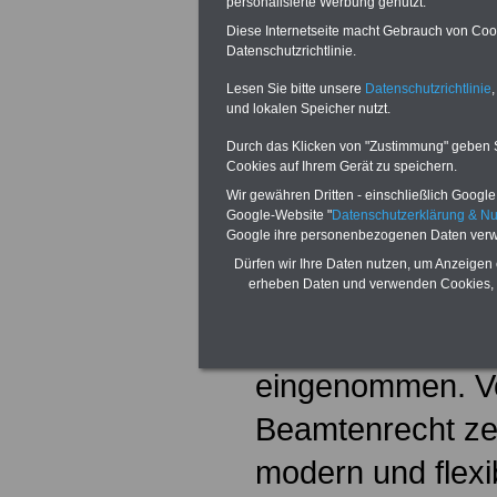
personalisierte Werbung genutzt.
Arbeitnehmer gil
Diese Internetseite macht Gebrauch von Cooki
Datenschutzrichtlinie.
Teilzeitarbeit und
Lesen Sie bitte unsere
Datenschutzrichtlinie
,
und lokalen Speicher nutzt.
Arbeitsverträge"
Durch das Klicken von "Zustimmung" geben Sie
gelten sowohl für
Cookies auf Ihrem Gerät zu speichern.
Wir gewähren Dritten - einschließlich Google -
als auch für den 
Google-Website "
Datenschutzerklärung & N
Google ihre personenbezogenen Daten verw
Bei der Förderung
Dürfen wir Ihre Daten nutzen, um Anzeigen 
erheben Daten und verwenden Cookies, 
der öffentliche D
seit jeher eine Vo
eingenommen. Vo
Beamtenrecht zei
modern und flexi