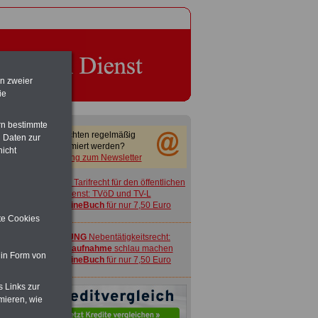
en zweier
ie
rn bestimmte
Sie möchten regelmäßig
 Daten zur
informiert werden?
nicht
Anmeldung zum Newsletter
ACHTUNG
Tarifrecht für den öffentlichen
Dienst: TVöD und TV-L
>>>
OnlineBuch
für nur 7,50 Euro
ite Cookies
ACHTUNG
Nebentätigkeitsrecht:
vor Jobaufnahme
schlau machen
 in Form von
>>>
OnlineBuch
für nur 7,50 Euro
s Links zur
mieren, wie