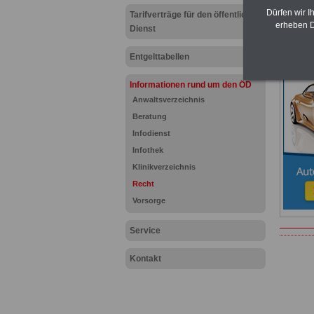
für Bea
Dürfen wir I
Tarifverträge für den öffentlichen
Nebenjo
erheben D
Dienst
Hier den
Entgelttabellen
Informationen rund um den ÖD
Anwaltsverzeichnis
Beratung
Infodienst
Infothek
Klinikverzeichnis
Recht
Vorsorge
Service
Kontakt