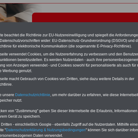
e beachtet die Richtlinie zur EU-Nutzereinwilligung und spiegelt die Anforderung
 Datenschutzvorschriften wider: EU-Datenschutz-Grundverordnung (DSGVO) und d
chtlinie für elektronische Kommunikation (die sogenannte E-Privacy-Richtlinie).
tseite verwendet Cookies, um die Nutzererfahrung zu verbessern und den Benutze
unktionen bereitzustellen. Es werden Nutzerdaten - auch ihre personenbezogenen
ung von Anzeigen verwendet - und Cookies sowohl für personalisierte als auch für 
te Werbung genutzt.
tseite macht Gebrauch von Cookies von Dritten, siehe dazu weitere Details in der
htlinie.
RVICE "Beamtinnen und Beamte/Öffentlicher Dienst":
Für nur 15 Euro
te unsere
Datenschutzrichtlinie
, um mehr darüber zu erfahren, wie diese Internetse
MwSt.) bei einer Laufzeit von 12 Monaten können Sie mehr als zehn Bücher
peicher nutzt.
emenbereich Beamtinnen und Beamte sowie Öffentlicher Dienst
rladen, lesen und/oder ausdrucken. Der PDF-SERVICE bietet z.B. das
cken von "Zustimmung" geben Sie dieser Internetseite die Erlaubnis, Informationen
table eBook zum Tarifrecht für den öffentlichen Dienst (mit TVöD bzw.
hrem Gerät zu speichern.
das mindestens einmal im Jahr aktualisiert wird.
Besonderer Komfort: Sie
 aus dem eBook mit einer VerLINKung direkt zur weiterführenden
ritten - einschließlich Google - ebenfalls Zugriff auf die Nutzerdaten. Mithilfe eine
e gelangen.
Daneben finden Sie mehrere OnlineBücher bzw. weitere eBooks:
te "
Datenschutzerklärung & Nutzungsbedingungen
" können Sie sich darüber infor
wertes für Beamtinnen und Beamte mit der Besoldung, Beihilferecht in Bund
personenbezogenen Daten verwendet.
dern, Beamtenversorgungs-recht in Bund und Ländern, Nebentätig-keitsrecht