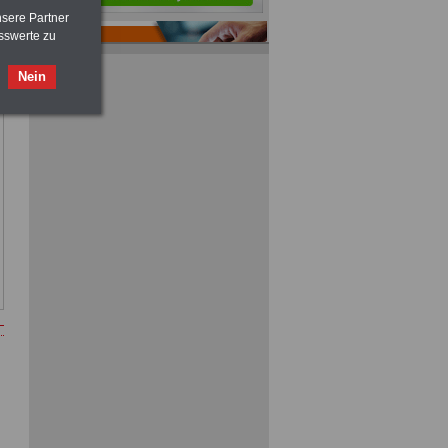
nsere Partner
sswerte zu
Nein
ACHTUNG
Tarifrecht für den öffentlichen
Dienst: TVöD und TV-L
>>>
OnlineBuch
für nur 7,50 Euro
ACHTUNG
Nebentätigkeitsrecht:
vor Jobaufnahme
schlau machen
>>>
OnlineBuch
für nur 7,50 Euro