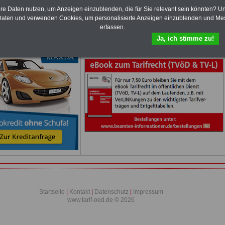
mte und Arbeitnehmer). Daneben bieten wir ausgewählte Links, z.B.
hre Daten nutzen, um Anzeigen einzublenden, die für Sie relevant sein könnten? U
b, Musterformular für den Teilzeitantrag usw.
>>>hier zur Anmeldung
aten und verwenden Cookies, um personalisierte Anzeigen einzublenden und Me
 schufafreien Kredit der Sigma Kreditbank beantragen!
erfassen.
Ja, ich stimme zu!
Neu aufgelegt: Oktober 2025
Startseite
|
Kontakt
|
Datenschutz
|
Impressum
www.tarif-oed.de © 2026