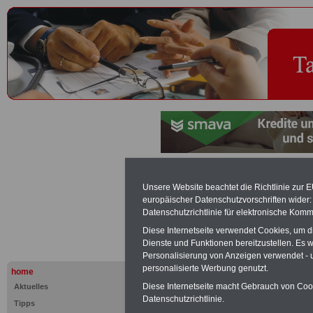
Bücher für Tarifbeschäftigte 
Unsere Website beachtet die Richtlinie zur 
europäischer Datenschutzvorschriften wide
PDF-SERVICE "Beamtinnen u
Datenschutzrichtlinie für elektronische Komm
Für nur 15 Euro (inkl. MwSt.) 
Diese Internetseite verwendet Cookies, um 
können Sie mehr als zehn B
Dienste und Funktionen bereitzustellen. Es
und Beamte sowie Öffentlicher
Personalisierung von Anzeigen verwendet - un
ausdrucken. Der PDF-SERVICE
personalisierte Werbung genutzt.
home
zum Tarifrecht für den öffen
Diese Internetseite macht Gebrauch von Cooki
Aktuelles
das mindestens einmal im Jahr 
Datenschutzrichtlinie.
Komfort: Sie können aus d
Tipps