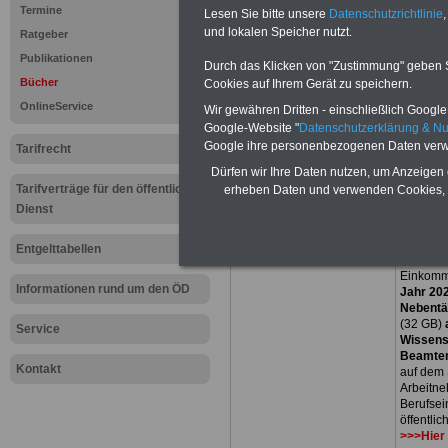
direkt zur weiterführenden 
Termine
Lesen Sie bitte unsere
Datenschutzrichtlinie
,
mehrere OnlineBücher bzw. w
und lokalen Speicher nutzt.
Ratgeber
Beamtinnen und Beamte mit de
Publikationen
und Ländern, Beamtenversorg
Durch das Klicken von "Zustimmung" geben Sie
Nebentätig-keitsrecht für Be
Bücher
Cookies auf Ihrem Gerät zu speichern.
wir ausgewählte Links, z.B. N
OnlineService
Wir gewähren Dritten - einschließlich Google -
Teilzeitantrag usw.
>>>hier z
Google-Website "
Datenschutzerklärung & N
Hier den schufafreien Kredit der Sig
Google ihre personenbezogenen Daten verw
Tarifrecht
Dürfen wir Ihre Daten nutzen, um Anzeigen 
Tarifverträge für den öffentlichen
Exklusi
erheben Daten und verwenden Cookies, 
inkl. Ve
Dienst
Der INFO
seit 1997
Entgelttabellen
des öffe
Einkomm
Informationen rund um den ÖD
Jahr 20
Nebentät
(32 GB)
Service
Wissens
Beamten
Kontakt
auf dem 
Arbeitne
Berufsei
öffentli
>>>Hier